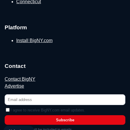
Connecticut
Platform
Install BigNY.com
Contact
Contact BigNY
Advertise
I agree to receive BigNY.com email updates.
Subscribe
Unsubscribe link will be included in emails.