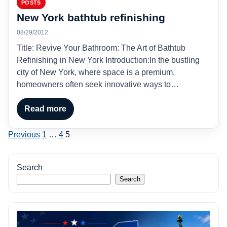
POSTS
New York bathtub refinishing
08/29/2012
Title: Revive Your Bathroom: The Art of Bathtub
Refinishing in New York Introduction:In the bustling
city of New York, where space is a premium,
homeowners often seek innovative ways to…
Read more
Posts
Previous
1
…
4
5
pagination
Search
Search