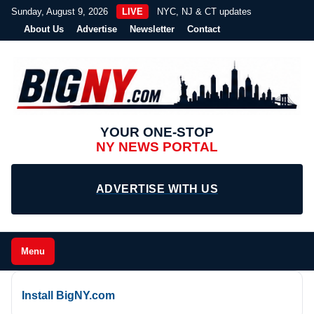
Sunday, August 9, 2026
LIVE
NYC, NJ & CT updates
About Us
Advertise
Newsletter
Contact
YOUR ONE-STOP
NY NEWS PORTAL
ADVERTISE WITH US
Menu
Install BigNY.com