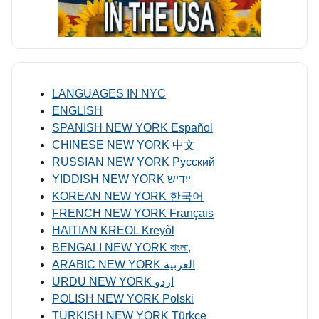
LANGUAGES IN NYC
ENGLISH
SPANISH NEW YORK Español
CHINESE NEW YORK 中文
RUSSIAN NEW YORK Русский
YIDDISH NEW YORK ייִדיש
KOREAN NEW YORK 한국어
FRENCH NEW YORK Français
HAITIAN KREOL Kreyòl
BENGALI NEW YORK বাংলা,
ARABIC NEW YORK العربية
URDU NEW YORK اردو
POLISH NEW YORK Polski
TURKISH NEW YORK Türkçe