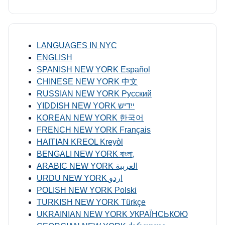
LANGUAGES IN NYC
ENGLISH
SPANISH NEW YORK Español
CHINESE NEW YORK 中文
RUSSIAN NEW YORK Русский
YIDDISH NEW YORK ייִדיש
KOREAN NEW YORK 한국어
FRENCH NEW YORK Français
HAITIAN KREOL Kreyòl
BENGALI NEW YORK বাংলা,
ARABIC NEW YORK العربية
URDU NEW YORK اردو
POLISH NEW YORK Polski
TURKISH NEW YORK Türkçe
UKRAINIAN NEW YORK УКРАЇНСЬКОЮ