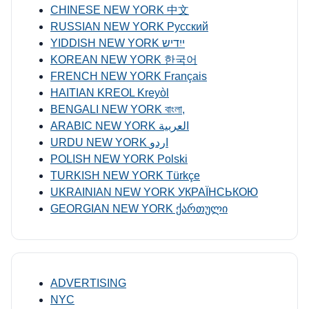
CHINESE NEW YORK 中文
RUSSIAN NEW YORK Русский
YIDDISH NEW YORK ייִדיש
KOREAN NEW YORK 한국어
FRENCH NEW YORK Français
HAITIAN KREOL Kreyòl
BENGALI NEW YORK বাংলা,
ARABIC NEW YORK العربية
URDU NEW YORK اردو
POLISH NEW YORK Polski
TURKISH NEW YORK Türkçe
UKRAINIAN NEW YORK УКРАЇНСЬКОЮ
GEORGIAN NEW YORK ქართული
ADVERTISING
NYC