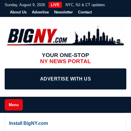
Sunday, August 9, 2026
LIVE
NYC, NJ & CT updates
About Us
Advertise
Newsletter
Contact
YOUR ONE-STOP
NY NEWS PORTAL
ADVERTISE WITH US
Menu
Install BigNY.com