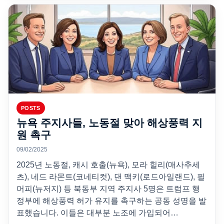
POSTS
뉴욕 주지사들, 노동절 맞아 해상풍력 지
원 촉구
09/02/2025
2025년 노동절, 캐시 호출(뉴욕), 모라 힐리(매사추세
츠), 네드 라몬트(코네티컷), 댄 맥키(로드아일랜드), 필
머피(뉴저지) 등 북동부 지역 주지사 5명은 트럼프 행
정부에 해상풍력 허가 유지를 촉구하는 공동 성명을 발
표했습니다. 이들은 대부분 노조에 가입되어…