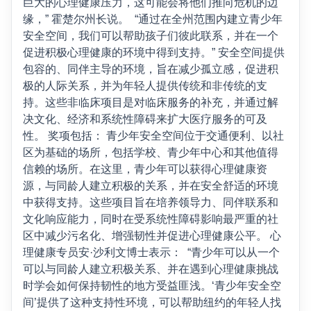
巨大的心理健康压力，这可能会将他们推向危机的边
缘，” 霍楚尔州长说。 “通过在全州范围内建立青少年
安全空间，我们可以帮助孩子们彼此联系，并在一个
促进积极心理健康的环境中得到支持。” 安全空间提供
包容的、同伴主导的环境，旨在减少孤立感，促进积
极的人际关系，并为年轻人提供传统和非传统的支
持。这些非临床项目是对临床服务的补充，并通过解
决文化、经济和系统性障碍来扩大医疗服务的可及
性。 奖项包括： 青少年安全空间位于交通便利、以社
区为基础的场所，包括学校、青少年中心和其他值得
信赖的场所。在这里，青少年可以获得心理健康资
源，与同龄人建立积极的关系，并在安全舒适的环境
中获得支持。这些项目旨在培养领导力、同伴联系和
文化响应能力，同时在受系统性障碍影响最严重的社
区中减少污名化、增强韧性并促进心理健康公平。 心
理健康专员安·沙利文博士表示： “青少年可以从一个
可以与同龄人建立积极关系、并在遇到心理健康挑战
时学会如何保持韧性的地方受益匪浅。‘青少年安全空
间’提供了这种支持性环境，可以帮助纽约的年轻人找