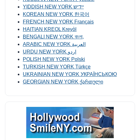
YIDDISH NEW YORK ייִדיש
KOREAN NEW YORK 한국어
FRENCH NEW YORK Français
HAITIAN KREOL Kreyòl
BENGALI NEW YORK বাংলা,
ARABIC NEW YORK العربية
URDU NEW YORK اردو
POLISH NEW YORK Polski
TURKISH NEW YORK Türkçe
UKRAINIAN NEW YORK УКРАЇНСЬКОЮ
GEORGIAN NEW YORK ქართული