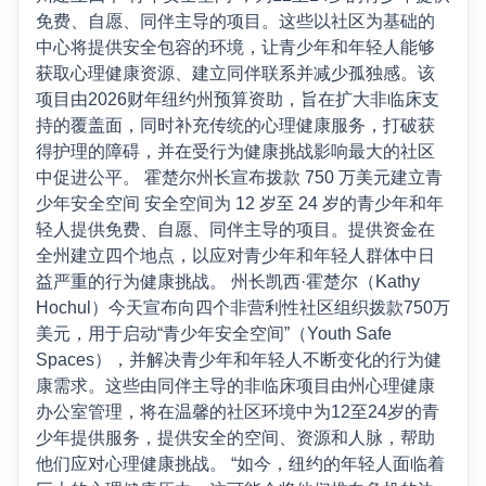
免费、自愿、同伴主导的项目。这些以社区为基础的
中心将提供安全包容的环境，让青少年和年轻人能够
获取心理健康资源、建立同伴联系并减少孤独感。该
项目由2026财年纽约州预算资助，旨在扩大非临床支
持的覆盖面，同时补充传统的心理健康服务，打破获
得护理的障碍，并在受行为健康挑战影响最大的社区
中促进公平。 霍楚尔州长宣布拨款 750 万美元建立青
少年安全空间 安全空间为 12 岁至 24 岁的青少年和年
轻人提供免费、自愿、同伴主导的项目。提供资金在
全州建立四个地点，以应对青少年和年轻人群体中日
益严重的行为健康挑战。 州长凯西·霍楚尔（Kathy
Hochul）今天宣布向四个非营利性社区组织拨款750万
美元，用于启动“青少年安全空间”（Youth Safe
Spaces），并解决青少年和年轻人不断变化的行为健
康需求。这些由同伴主导的非临床项目由州心理健康
办公室管理，将在温馨的社区环境中为12至24岁的青
少年提供服务，提供安全的空间、资源和人脉，帮助
他们应对心理健康挑战。 “如今，纽约的年轻人面临着