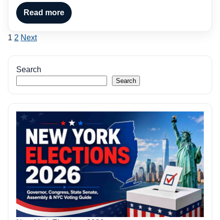
Read more
Posts
1
2
Next
pagination
Search
Search