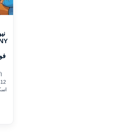
نی
ف)
اسک