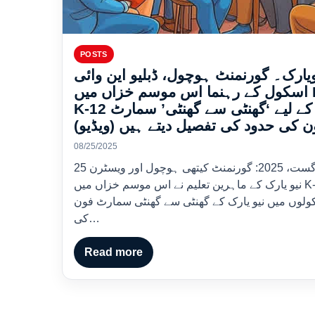
POSTS
ویارک۔ گورنمنٹ ہوچول، ڈبلیو این وائی
اسکول کے رہنما اس موسم خزاں میں NY
K-12 کے لیے ‘گھنٹی سے گھنٹی’ سمارٹ
ون کی حدود کی تفصیل دیتے ہیں (ویڈیو
08/25/2025
25 اگست، 2025: گورنمنٹ کیتھی ہوچول اور ویسٹرن
نیو یارک کے ماہرین تعلیم نے اس موسم خزاں میں K-12
ولوں میں نیو یارک کے گھنٹی سے گھنٹی سمارٹ فون
کی…
Read more