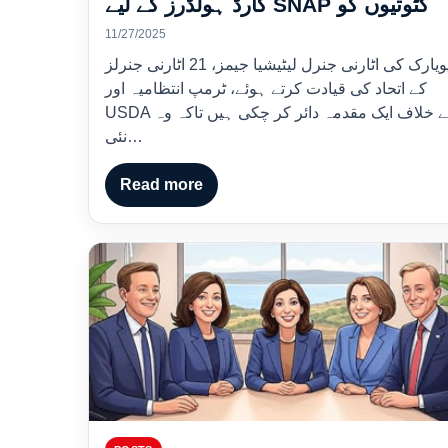
کارڈ ہولڈرز کے لیے SNAP کٹوتیوں کو
11/27/2025
نیویارک کی اٹارنی جنرل لیٹیشیا جیمز، 21 اٹارنی جنرلز
کے اتحاد کی قیادت کرتے ہوئے، ٹرمپ انتظامیہ اور
USDA کے خلاف ایک مقدمہ دائر کر چکی ہیں تاکہ وہ
نئی…
Read more