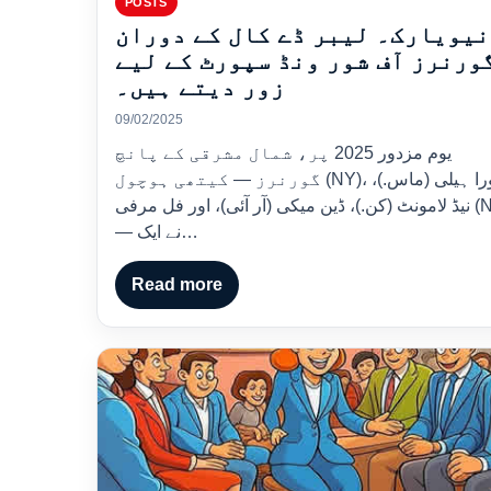
POSTS
نیویارک۔ لیبر ڈے کال کے دوران
ورنرز آف شور ونڈ سپورٹ کے لیے
زور دیتے ہیں۔
09/02/2025
یوم مزدور 2025 پر، شمال مشرقی کے پانچ
گورنرز — کیتھی ہوچول (NY)، مورا ہیلی (ماس.)،
نیڈ لامونٹ (کن.)، ڈین میکی (آر آئی)، اور فل مرفی (NJ)
— نے ایک…
Read more