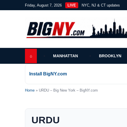
Friday, August 7, 2026
LIVE
NYC, NJ & CT updates
⌂
MANHATTAN
BROOKLYN
Install BigNY.com
Home
» URDU – Big New York – BigNY.com
URDU