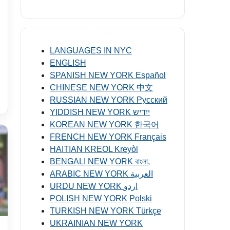
LANGUAGES IN NYC
ENGLISH
SPANISH NEW YORK Español
CHINESE NEW YORK 中文
RUSSIAN NEW YORK Русский
YIDDISH NEW YORK ייִדיש
KOREAN NEW YORK 한국어
FRENCH NEW YORK Français
HAITIAN KREOL Kreyòl
BENGALI NEW YORK বাংলা,
ARABIC NEW YORK العربية
URDU NEW YORK اردو
POLISH NEW YORK Polski
TURKISH NEW YORK Türkçe
UKRAINIAN NEW YORK