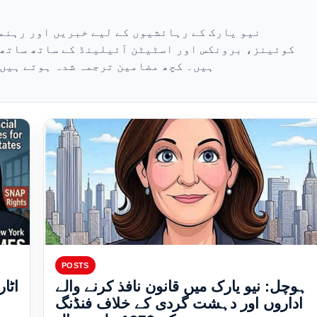
نیو یارک کے رہائشیوں کے لیے خبریں اور رہن،
کوئینز، برونکس اور اسٹیٹن آئیلینڈ کے ساتھ ساتھ ن
ہیں۔ کچھ مضامین ترجمہ شدہ ہوتے ہیں 
POSTS
ہوچل: نیو یارک میں قانون نافذ کرنے والے
اٹا
اداروں اور دہشت گردی کے خلاف فنڈنگ