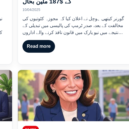
کے $187 ملین بحال
10/04/2025
گورنر کیتھی ہوچل نے اعلان کیا کہ مجوزہ کٹوتیوں کی
مخالفت کے بعد، صدر ٹرمپ کی پالیسی میں تبدیلی کے
نتیجے میں نیو یارک میں قانون نافذ کرنے والے اداروں…
Read more