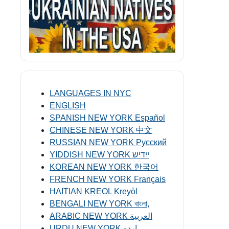
LANGUAGES IN NYC
ENGLISH
SPANISH NEW YORK Español
CHINESE NEW YORK 中文
RUSSIAN NEW YORK Русский
YIDDISH NEW YORK ייִדיש
KOREAN NEW YORK 한국어
FRENCH NEW YORK Français
HAITIAN KREOL Kreyòl
BENGALI NEW YORK বাংলা,
ARABIC NEW YORK العربية
URDU NEW YORK اردو