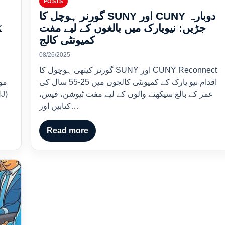
POSTS
گورنر ہوچل کا SUNY اور CUNY دوبارہ
جڑیں: نیویارک میں بالغوں کے لیے مفت
گ
کمیونٹی کالج
08/26/2025
گورنر کیتھی ہوچول کا SUNY اور CUNY Reconnect
اقدام نیو یارک کے کمیونٹی کالجوں میں 25-55 سال کی
عمر کے بالغ سیکھنے والوں کے لیے مفت ٹیوشن، فیس،
کتابیں اور…
Read more