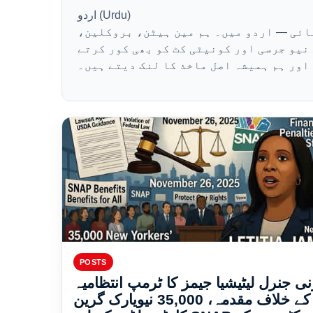
اردو (Urdu)
مائی — اردو میں۔ ہم مین ہیٹن، بروکلین
یو جرسی اور کونیٹی کٹ کو بھی کور کرتے
اور ہم ہمیشہ اصل ماخذ کا لنک دیتے ہیں۔
POSTS
رنی جنرل لیٹیشیا جیمز کا ٹرمپ انتظامیہ
کے خلاف مقدمہ، 35,000 نیویارک گرین