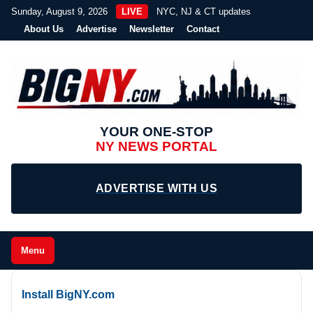
Sunday, August 9, 2026
LIVE
NYC, NJ & CT updates
About Us
Advertise
Newsletter
Contact
YOUR ONE-STOP
NY NEWS PORTAL
ADVERTISE WITH US
Menu
Install BigNY.com