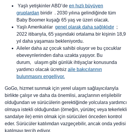
Yaşlı yetişkinler ABD’de
en hızlı büyüyen
gruplardan
biridir . 2030 yılına gelindiğinde tüm
Baby Boomer kuşağı 65 yaş ve üzeri olacak.
Yaşlı Amerikalılar
genel olarak daha sağlıklıdır
;
2022 itibarıyla, 65 yaşındaki ortalama bir kişinin 18,9
yıl daha yaşaması bekleniyordu.
Aileler daha az çocuk sahibi oluyor ve bu çocuklar
ebeveynlerinden daha uzakta yaşıyor. Bu
durum, ulaşım gibi günlük ihtiyaçlar konusunda
yardımcı olacak ücretsiz
aile bakıcılarının
bulunmasını engelliyor.
GoGo, hizmet sunmak için yerel ulaşım sağlayıcılarıyla
birlikte çalışır ve daha da önemlisi, araçlarının erişilebilir
olduğundan ve sürücülerin gerektiğinde yolculara yardımcı
olmaya istekli olduğundan (örneğin, yürüteç veya tekerlekli
sandalye ile) emin olmak için sürücüleri önceden kontrol
eder. Sürücüler katılımdan vazgeçebilir, ancak onda yedisi
katılmayı tercih ediyor.