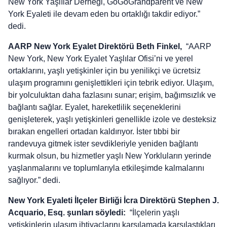
New York Yaşlılar Derneği, GoGoGrandparent ve New
York Eyaleti ile devam eden bu ortaklığı takdir ediyor.”
dedi.
AARP New York Eyalet Direktörü Beth Finkel,
“AARP
New York, New York Eyalet Yaşlılar Ofisi’ni ve yerel
ortaklarını, yaşlı yetişkinler için bu yenilikçi ve ücretsiz
ulaşım programını genişlettikleri için tebrik ediyor. Ulaşım,
bir yolculuktan daha fazlasını sunar; erişim, bağımsızlık ve
bağlantı sağlar. Eyalet, hareketlilik seçeneklerini
genişleterek, yaşlı yetişkinleri genellikle izole ve desteksiz
bırakan engelleri ortadan kaldırıyor. İster tıbbi bir
randevuya gitmek ister sevdikleriyle yeniden bağlantı
kurmak olsun, bu hizmetler yaşlı New Yorkluların yerinde
yaşlanmalarını ve toplumlarıyla etkileşimde kalmalarını
sağlıyor.” dedi.
New York Eyaleti İlçeler Birliği İcra Direktörü Stephen J.
Acquario, Esq. şunları söyledi:
“İlçelerin yaşlı
yetişkinlerin ulaşım ihtiyaçlarını karşılamada karşılaştıkları