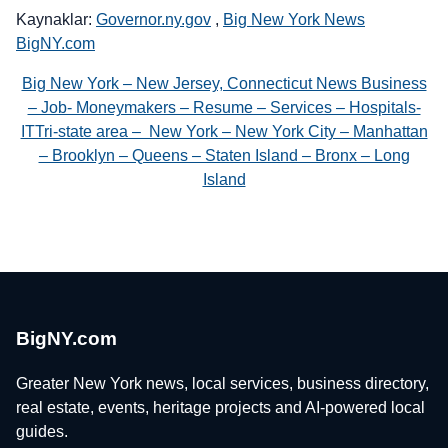
Kaynaklar:
Governor.ny.gov
,
Big New York News
BigNY.com
Big New York – New Jersey, Connecticut News Business
– Job- Moneymakers – Resume – Services – Hospitals-
ITTri-state area – New York – New York City – Manhattan
– Brooklyn – Queens – Staten Island – Bronx – Long
Island
BigNY.com
Greater New York news, local services, business directory,
real estate, events, heritage projects and AI-powered local
guides.