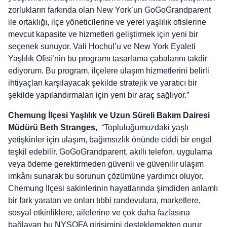
zorlukların farkında olan New York’un GoGoGrandparent
ile ortaklığı, ilçe yöneticilerine ve yerel yaşlılık ofislerine
mevcut kapasite ve hizmetleri geliştirmek için yeni bir
seçenek sunuyor. Vali Hochul’u ve New York Eyaleti
Yaşlılık Ofisi’nin bu programı tasarlama çabalarını takdir
ediyorum. Bu program, ilçelere ulaşım hizmetlerini belirli
ihtiyaçları karşılayacak şekilde stratejik ve yaratıcı bir
şekilde yapılandırmaları için yeni bir araç sağlıyor.”
Chemung İlçesi Yaşlılık ve Uzun Süreli Bakım Dairesi
Müdürü Beth Stranges,
“Topluluğumuzdaki yaşlı
yetişkinler için ulaşım, bağımsızlık önünde ciddi bir engel
teşkil edebilir. GoGoGrandparent, akıllı telefon, uygulama
veya ödeme gerektirmeden güvenli ve güvenilir ulaşım
imkânı sunarak bu sorunun çözümüne yardımcı oluyor.
Chemung İlçesi sakinlerinin hayatlarında şimdiden anlamlı
bir fark yaratan ve onları tıbbi randevulara, marketlere,
sosyal etkinliklere, ailelerine ve çok daha fazlasına
bağlayan bu NYSOFA girişimini desteklemekten gurur