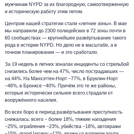
мужчинам NYPD за их благородную, самоотверженную
и историческую работу этим летом.
Центром нашей стратегии стали «летние зоны». В мае
мы направили до 2300 полицейских в 72 зоны почти в
60 сообществах — крупнейшее развёртывание такого
рода в истории NYPD. Но дело не в масштабе, а в
точном планировании — и это сработало.
За 19 недель в летних зоналах инциденты со стрельбой
снизились более чем на 47%, число пострадавших —
на 44%. На Манхэттен-Норт −77%, в Бруклин-Норт
−46%, в Бронксе −40%. Причём это те же районы,
которые исторически сильнее всего страдали от
вооружённого насилия.
Во всех боро в период развёртывания преступность
снижалась: всего − более 18%, тяжкие нападения
−25%, ограбления −23%, убийства −18%, автокражи
−15%, grand larceny −12%, кражи со взломом почти