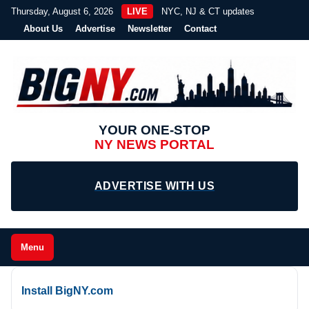
Thursday, August 6, 2026
LIVE
NYC, NJ & CT updates
About Us
Advertise
Newsletter
Contact
YOUR ONE-STOP
NY NEWS PORTAL
ADVERTISE WITH US
Menu
Install BigNY.com