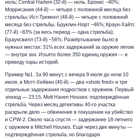
ноль; Central Harlem (32-й) — ноль. Бронкс −40%;
Моррисания (44-й) — четыре с половиной месяца без
стрельбы; Ист-Тремонт (48-й) — четыре с половиной
месяца без стрельбы. Бруклин-Норт −46%; Краун-Хайтс
(77-й) −83% (за весь период — одна стрельба);
Браунсвилл (73-й) −56%. Развёртывание было в
нужных местах: 31% всех задержаний за оружие летом
— внутри зон. Изъято более 350 единиц оружия — и
приведу пары историй.
Пример №1. За 90 минут, с вечера 9 июля до ночи 10
июля, в Мотт-Хейвен (40-й) — два «shots fired» и три
отдельные задержания подростков с оружием. Первый
эпизод — 23:15, Mott Haven Houses: подтверждённая
стрельба. Через месяц детективы 40-го участка
раскрыли дело — обвинение в покушении на убийство
и CPW-2. Около часа спустя — задержание 18-летнего
с оружием в Mitchell Houses. Ещё через две минуты —
подтверждённая стрельба, но благодаря