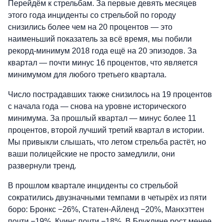
Перейдём к стрельбам. За первые девять месяцев
этого года инциденты со стрельбой по городу
снизились более чем на 20 процентов — это
наименьший показатель за всё время, мы побили
рекорд-минимум 2018 года ещё на 20 эпизодов. За
квартал — почти минус 16 процентов, что является
минимумом для любого третьего квартала.
Число пострадавших также снизилось на 19 процентов
с начала года — снова на уровне исторического
минимума. За прошлый квартал — минус более 11
процентов, второй лучший третий квартал в истории.
Мы привыкли слышать, что летом стрельба растёт, но
ваши полицейские не просто замедлили, они
развернули тренд.
В прошлом квартале инциденты со стрельбой
сократились двузначными темпами в четырёх из пяти
боро: Бронкс −26%, Статен-Айленд −20%, Манхэттен
почти −19%, Куинс почти −18%. В Бруклине рост менее