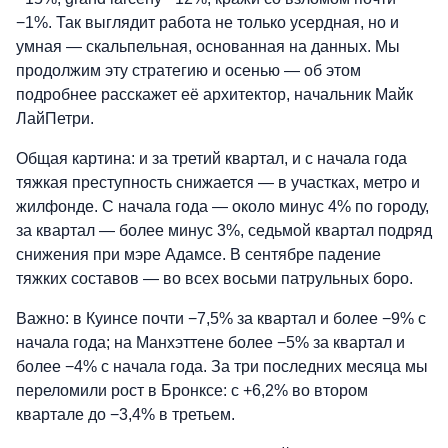
−1%. Так выглядит работа не только усердная, но и
умная — скальпельная, основанная на данных. Мы
продолжим эту стратегию и осенью — об этом
подробнее расскажет её архитектор, начальник Майк
ЛайПетри.
Общая картина: и за третий квартал, и с начала года
тяжкая преступность снижается — в участках, метро и
жилфонде. С начала года — около минус 4% по городу,
за квартал — более минус 3%, седьмой квартал подряд
снижения при мэре Адамсе. В сентябре падение
тяжких составов — во всех восьми патрульных боро.
Важно: в Куинсе почти −7,5% за квартал и более −9% с
начала года; на Манхэттене более −5% за квартал и
более −4% с начала года. За три последних месяца мы
переломили рост в Бронксе: с +6,2% во втором
квартале до −3,4% в третьем.