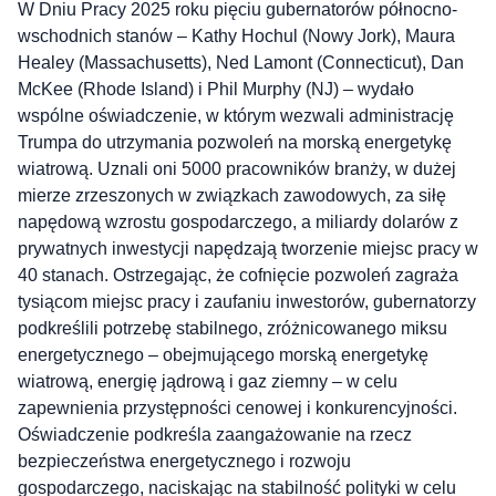
W Dniu Pracy 2025 roku pięciu gubernatorów północno-
wschodnich stanów – Kathy Hochul (Nowy Jork), Maura
Healey (Massachusetts), Ned Lamont (Connecticut), Dan
McKee (Rhode Island) i Phil Murphy (NJ) – wydało
wspólne oświadczenie, w którym wezwali administrację
Trumpa do utrzymania pozwoleń na morską energetykę
wiatrową. Uznali oni 5000 pracowników branży, w dużej
mierze zrzeszonych w związkach zawodowych, za siłę
napędową wzrostu gospodarczego, a miliardy dolarów z
prywatnych inwestycji napędzają tworzenie miejsc pracy w
40 stanach. Ostrzegając, że cofnięcie pozwoleń zagraża
tysiącom miejsc pracy i zaufaniu inwestorów, gubernatorzy
podkreślili potrzebę stabilnego, zróżnicowanego miksu
energetycznego – obejmującego morską energetykę
wiatrową, energię jądrową i gaz ziemny – w celu
zapewnienia przystępności cenowej i konkurencyjności.
Oświadczenie podkreśla zaangażowanie na rzecz
bezpieczeństwa energetycznego i rozwoju
gospodarczego, naciskając na stabilność polityki w celu