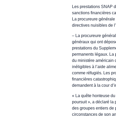
Les prestations SNAP de
sanctions financières c
La procureure générale 
directives nuisibles de l
– La procureure général
généraux qui ont déposé
prestations du Suppleme
permanents légaux. La p
du ministère américain d
inéligibles à l’aide ali
comme réfugiés. Les pro
financières catastrophiq
demandent à la cour d’i
« La quête honteuse du g
poursuit », a déclaré l
des groupes entiers de
circonstances de son ar