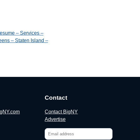
esume – Services –
ens – Staten Island –
Contact
BigNY.com
Contact BigNY
Advertise