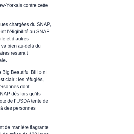
ew-Yorkais contre cette
tiques chargées du SNAP,
nt l’éligibilité au SNAP
le et d’autres
 va bien au-delà du
ires resterait
ale.
Big Beautiful Bill » ni
 clair : les réfugiés,
personnes dont
SNAP dès lors qu’ils
note de l’USDA tente de
e à des personnes
nt de manière flagrante