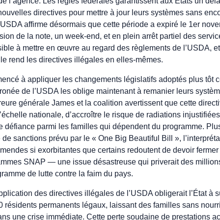
de l’agence. Les règles fédérales garantissent aux États un déla
nouvelles directives pour mettre à jour leurs systèmes sans enco
L’USDA affirme désormais que cette période a expiré le 1er nove
sion de la note, un week-end, et en plein arrêt partiel des servi
ssible à mettre en œuvre au regard des règlements de l’USDA, et
le rend les directives illégales en elles-mêmes.
encé à appliquer les changements législatifs adoptés plus tôt 
 erronée de l’USDA les oblige maintenant à remanier leurs systèmes
eure générale James et la coalition avertissent que cette direc
échelle nationale, d’accroître le risque de radiations injustifiée
de défiance parmi les familles qui dépendent du programme. Plus
de sanctions prévu par le « One Big Beautiful Bill », l’interprét
mendes si exorbitantes que certains redoutent de devoir fermer
ammes SNAP — une issue désastreuse qui priverait des million
gramme de lutte contre la faim du pays.
plication des directives illégales de l’USDA obligerait l’État à 
résidents permanents légaux, laissant des familles sans nourri
ns une crise immédiate. Cette perte soudaine de prestations acce