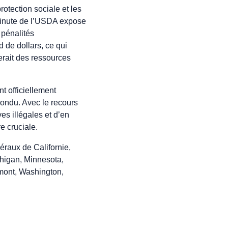
otection sociale et les
e minute de l’USDA expose
 pénalités
 de dollars, ce qui
erait des ressources
t officiellement
pondu. Avec le recours
es illégales et d’en
e cruciale.
éraux de Californie,
chigan, Minnesota,
mont, Washington,