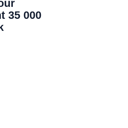
our
t 35 000
k