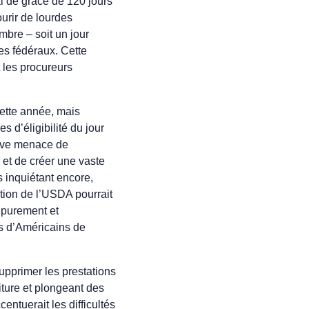
i de grâce de 120 jours
urir de lourdes
mbre – soit un jour
ces fédéraux. Cette
 les procureurs
cette année, mais
 d’éligibilité du jour
tive menace de
s et de créer une vaste
 inquiétant encore,
ation de l’USDA pourrait
 purement et
s d’Américains de
supprimer les prestations
ture et plongeant des
ntuerait les difficultés