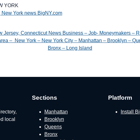
EW YORK
g New York news BigNY.com
w Jersey, Connecticut News Business – Job- Moneymakers – R
e area – New York – New York City – Manhattan – Brooklyn – Que
Bronx – Long Island
Sections
Platform
rectory,
Manhattan
Install 
ed local
Brooklyn
Queens
Bronx