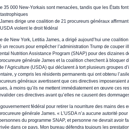
 35 000 New-Yorkais sont menacées, tandis que les États font 
atastrophiques
James dirige une coalition de 21 procureurs généraux affirmant
’USDA violent le droit fédéral
e de New York, Letitia James, a dirigé aujourd’hui une coalitio
 un recours pour empêcher l’administration Trump de couper il
ntal Nutrition Assistance Program (SNAP) pour des dizaines de 
rocureure générale James et la coalition cherchent à bloquer d
e l’Agriculture (USDA) qui déclarent à tort plusieurs groupes d
mentaire, y compris les résidents permanents qui ont obtenu l’asi
cureurs généraux avertissent que ces directives imposeraient 
ues, à moins qu’ils ne mettent immédiatement en œuvre ces restri
nvalider ces directives avant qu’elles ne causent des dommage
ouvernement fédéral pour retirer la nourriture des mains des en
a procureure générale James. « L’USDA n’a aucune autorité pour 
 personnes du programme SNAP, et personne ne devrait avoir f
rivée dans ce pays. Mon bureau défendra toujours les prestati