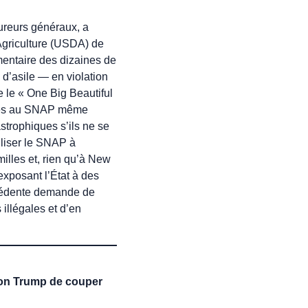
cureurs généraux, a
’Agriculture (USDA) de
mentaire des dizaines de
d’asile — en violation
e le « One Big Beautiful
ibles au SNAP même
astrophiques s’ils ne se
iliser le SNAP à
milles et, rien qu’à New
exposant l’État à des
écédente demande de
 illégales et d’en
tion Trump de couper