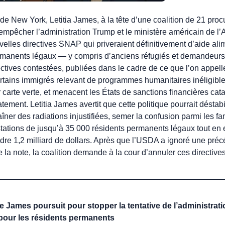
de New York, Letitia James, à la tête d’une coalition de 21 pro
 empêcher l’administration Trump et le ministère américain de l
elles directives SNAP qui priveraient définitivement d’aide ali
ermanents légaux — y compris d’anciens réfugiés et demandeurs 
rectives contestées, publiées dans le cadre de ce que l’on appell
t certains immigrés relevant de programmes humanitaires inélig
r carte verte, et menacent les États de sanctions financières cat
ment. Letitia James avertit que cette politique pourrait déstab
aîner des radiations injustifiées, semer la confusion parmi les fa
stations de jusqu’à 35 000 résidents permanents légaux tout en 
dre 1,2 milliard de dollars. Après que l’USDA a ignoré une pr
de la note, la coalition demande à la cour d’annuler ces directives
e James poursuit pour stopper la tentative de l’administra
pour les résidents permanents