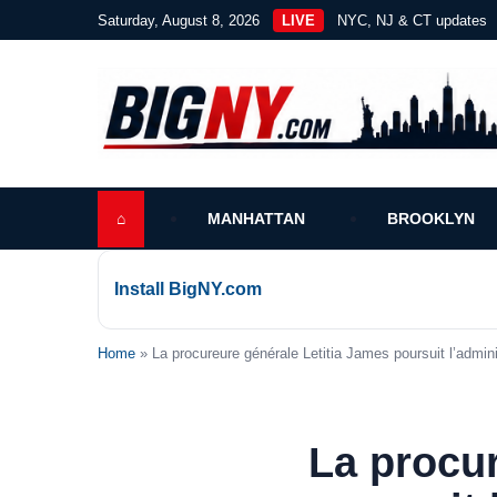
Saturday, August 8, 2026
LIVE
NYC, NJ & CT updates
⌂
MANHATTAN
BROOKLYN
Install BigNY.com
Home
» La procureure générale Letitia James poursuit l’admin
La procur