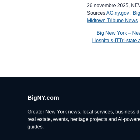
26 novembre 2025, N
Sources
AG.ny.gov
,
Bi
Midtown Tribune News
Big New York – Ne
Hospitals-ITTri-stat
BigNY.com
Greater New York news, local services, business di
real estate, events, heritage projects and AI-power
guides.