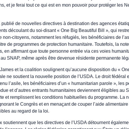
, et je ferai tout ce qui est en mon pouvoir pour protéger les N
 publié de nouvelles directives à destination des agences éta
s découlant du soi-disant « One Big Beautiful Bill », qui restrei
 non-citoyens, notamment les réfugiés, les bénéficiaires de l’asi
tre de programmes de protection humanitaire. Toutefois, la note
s, en affirmant que toute personne entrée via ces voies humanita
le au SNAP, même après être devenue résidente permanente lég
ames et la coalition soulignent qu’aucune disposition du « One 
le ne soutient la nouvelle position de l’USDA. Le droit fédéral est
nu l’asile, les bénéficiaires d’un « humanitarian parole », les 
ndue et d’autres entrants humanitaires deviennent éligibles au 
rte et remplissent les conditions habituelles du programme. La 
 ignorant le Congrès et en menaçant de couper l’aide alimentair
ibles au regard de la loi.
 soutiennent que les directives de l’USDA détournent égaleme