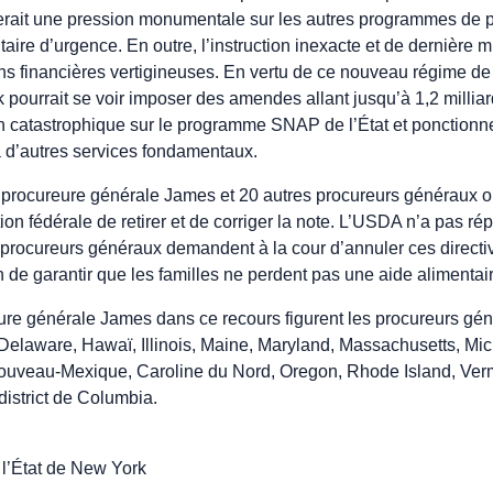
cerait une pression monumentale sur les autres programmes de pr
ntaire d’urgence. En outre, l’instruction inexacte et de dernièr
s financières vertigineuses. En vertu de ce nouveau régime de
ourrait se voir imposer des amendes allant jusqu’à 1,2 milliard
on catastrophique sur le programme SNAP de l’État et ponctionn
à d’autres services fondamentaux.
 procureure générale James et 20 autres procureurs généraux on
on fédérale de retirer et de corriger la note. L’USDA n’a pas ré
 procureurs généraux demandent à la cour d’annuler ces directiv
in de garantir que les familles ne perdent pas une aide alimentair
ure générale James dans ce recours figurent les procureurs gén
Delaware, Hawaï, Illinois, Maine, Maryland, Massachusetts, Mi
uveau-Mexique, Caroline du Nord, Oregon, Rhode Island, Ver
district de Columbia.
l’État de New York