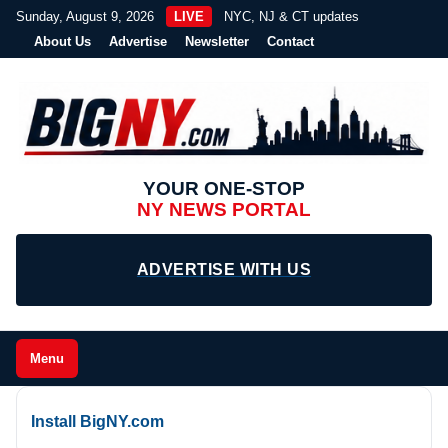
Sunday, August 9, 2026
LIVE
NYC, NJ & CT updates
About Us
Advertise
Newsletter
Contact
YOUR ONE-STOP
NY NEWS PORTAL
ADVERTISE WITH US
Menu
Install BigNY.com