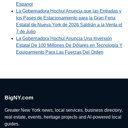
Espanol
La Gobernadora Hochul Anuncia que las Entradas y
los Pases de Estacionamiento para la Gran Feria
Estatal de Nueva York de 2026 Saldrán a la Venta el
7 de Julio
La Gobernadora Hochul Anuncia Una Inversión
Estatal De 100 Millones De Dólares en Tecnología Y
Equipamiento Para Las Fuerzas Del Orden
BigNY.com
Greater New York news, local services, business directory,
real estate, events, heritage projects and AI-powered local
guides.