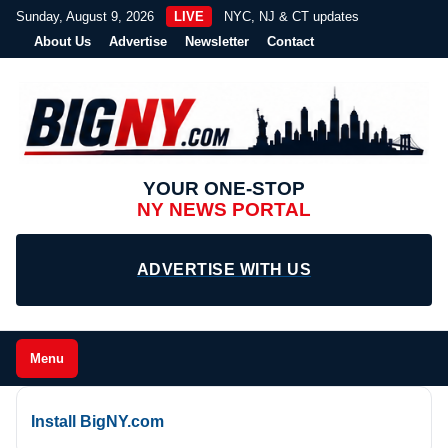
Sunday, August 9, 2026
LIVE
NYC, NJ & CT updates
About Us
Advertise
Newsletter
Contact
YOUR ONE-STOP
NY NEWS PORTAL
ADVERTISE WITH US
Menu
Install BigNY.com