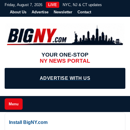
Friday, August 7, 2026
LIVE
NYC, NJ & CT updates
About Us
Advertise
Newsletter
Contact
YOUR ONE-STOP
NY NEWS PORTAL
ADVERTISE WITH US
Menu
Install BigNY.com