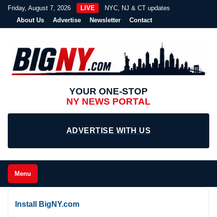
Friday, August 7, 2026
LIVE
NYC, NJ & CT updates
About Us
Advertise
Newsletter
Contact
YOUR ONE-STOP
NY NEWS PORTAL
ADVERTISE WITH US
Menu
Install BigNY.com