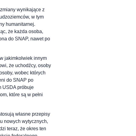
zmiany wynikające z
 cudzoziemców, w tym
ny humanitarnej.
ąc, że każda osoba,
niona do SNAP, nawet po
i w jakimkolwiek innym
owi, że uchodźcy, osoby
 osoby, wobec których
ieni do SNAP po
um USDA próbuje
m, które są w pełni
stosują własne przepisy
iu nowych wytycznych,
i teraz, że okres ten
akcie federalnego