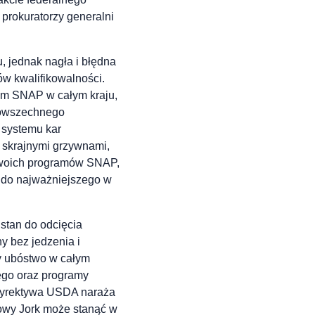
 prokuratorzy generalni
 jednak nagła i błędna
w kwalifikowalności.
iem SNAP w całym kraju,
powszechnego
 systemu kar
k skrajnymi grzywnami,
 swoich programów SNAP,
 do najważniejszego w
tan do odcięcia
y bez jedzenia i
y ubóstwo w całym
nego oraz programy
 dyrektywa USDA naraża
owy Jork może stanąć w