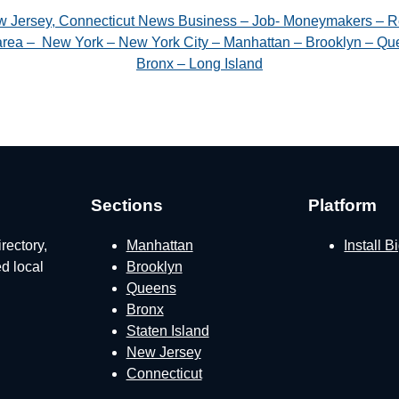
w Jersey, Connecticut News Business – Job- Moneymakers – R
e area – New York – New York City – Manhattan – Brooklyn – Que
Bronx – Long Island
Sections
Platform
rectory,
Manhattan
Install 
ed local
Brooklyn
Queens
Bronx
Staten Island
New Jersey
Connecticut