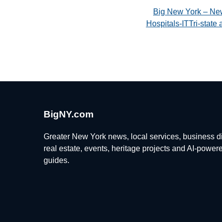
Big New York – Ne
Hospitals-ITTri-stat
BigNY.com
Greater New York news, local services, business di
real estate, events, heritage projects and AI-power
guides.