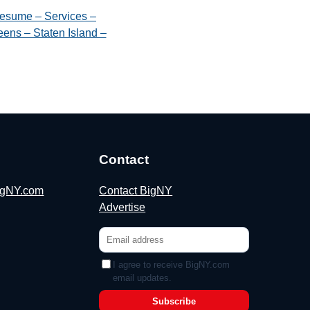
esume – Services –
ens – Staten Island –
Contact
BigNY.com
Contact BigNY
Advertise
I agree to receive BigNY.com
email updates.
Subscribe