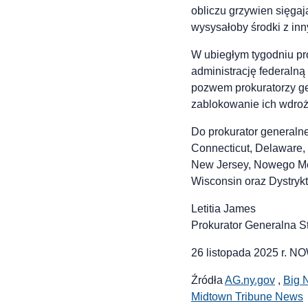
obliczu grzywien sięgaj
wysysałoby środki z in
W ubiegłym tygodniu pr
administrację federaln
pozwem prokuratorzy ge
zablokowanie ich wdroż
Do prokurator generalne
Connecticut, Delaware, 
New Jersey, Nowego Mek
Wisconsin oraz Dystrykt
Letitia James
Prokurator Generalna S
26 listopada 2025 r. 
Źródła
AG.ny.gov
,
Big 
Midtown Tribune News