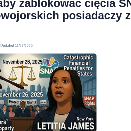
aby zablokować cięcia S
owojorskich posiadaczy z
· Updated 11/27/2025