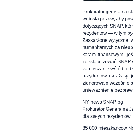
Prokurator generalna st
wniosła pozew, aby po
dotyczących SNAP, które
rezydentów — w tym by
Zaskarżone wytyczne, wy
humanitarnych za nieup
karami finansowymi, jeś
zdestabilizować SNAP 
zamieszanie wśród rodz
rezydentów, narażając j
zignorowało wcześniejs
unieważnienie bezprawn
NY news SNAP pg
Prokurator Generalna 
dla stałych rezydentów
35 000 mieszkańców Now