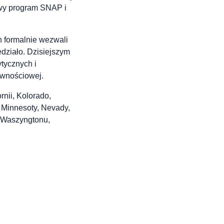
nowy program SNAP i
h formalnie wezwali
działo. Dzisiejszym
tycznych i
ywnościowej.
rnii, Kolorado,
, Minnesoty, Nevady,
 Waszyngtonu,