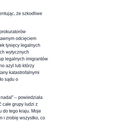
entując, że szkodliwe
 prokuratorów
prawnym odcięciem
ek tysięcy legalnych
ych wytycznych
up legalnych imigrantów
o azyl lub którzy
tany katastrofalnymi
do sądu o
 nadal” – powiedziała
 całe grupy ludzi z
 do tego kraju. Moje
i zrobię wszystko, co