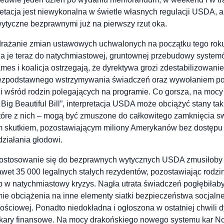
etacja jest niewykonalna w świetle własnych regulacji USDA, a
wytyczne bezprawnymi już na pierwszy rzut oka.
drażanie zmian ustawowych uchwalonych na początku tego roku,
je teraz do natychmiastowej, gruntownej przebudowy systemó
mes i koalicja ostrzegają, że dyrektywa grozi zdestabilizowan
bezpodstawnego wstrzymywania świadczeń oraz wywołaniem 
ci wśród rodzin polegających na programie. Co gorsza, na mocy
ig Beautiful Bill”, interpretacja USDA może obciążyć stany ta
ektóre z nich – mogą być zmuszone do całkowitego zamknięcia
ym skutkiem, pozostawiającym miliony Amerykanów bez dostępu
ziałania głodowi.
ostosowanie się do bezprawnych wytycznych USDA zmusiłoby s
et 35 000 legalnych stałych rezydentów, pozostawiając rodzin
b w natychmiastowy kryzys. Nagła utrata świadczeń pogłębiłab
ymie obciążenia na inne elementy siatki bezpieczeństwa socjal
ściowej. Ponadto niedokładna i ogłoszona w ostatniej chwili
kary finansowe. Na mocy drakońskiego nowego systemu kar N