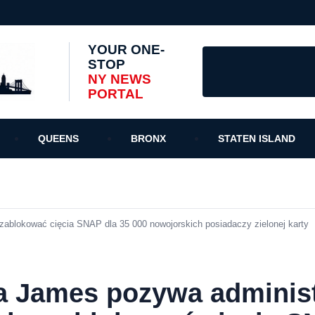
YOUR ONE-
STOP
NY NEWS
PORTAL
QUEENS
BRONX
STATEN ISLAND
zablokować cięcia SNAP dla 35 000 nowojorskich posiadaczy zielonej karty
ia James pozywa adminis