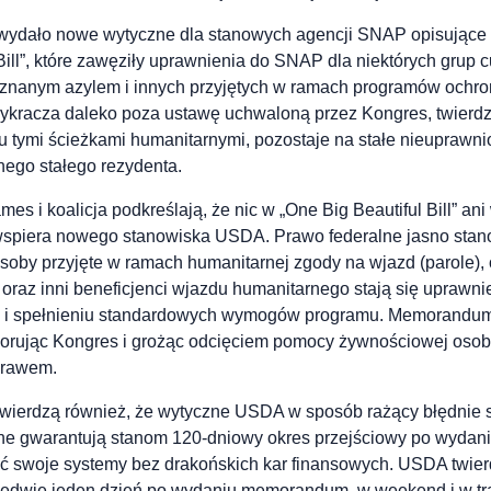
wydało nowe wytyczne dla stanowych agencji SNAP opisujące 
 Bill”, które zawęziły uprawnienia do SNAP dla niektórych grup
znanym azylem i innych przyjętych w ramach programów ochro
racza daleko poza ustawę uchwaloną przez Kongres, twierdz
aju tymi ścieżkami humanitarnymi, pozostaje na stałe nieupraw
nego stałego rezydenta.
es i koalicja podkreślają, że nic w „One Big Beautiful Bill” an
wspiera nowego stanowiska USDA. Prawo federalne jasno stan
soby przyjęte w ramach humanitarnej zgody na wjazd (parole),
 oraz inni beneficjenci wjazdu humanitarnego stają się uprawn
rty i spełnieniu standardowych wymogów programu. Memorand
gnorując Kongres i grożąc odcięciem pomocy żywnościowej osobo
prawem.
 twierdzą również, że wytyczne USDA w sposób rażący błędnie 
lne gwarantują stanom 120-dniowy okres przejściowy po wydan
ć swoje systemy bez drakońskich kar finansowych. USDA twierdz
aledwie jeden dzień po wydaniu memorandum, w weekend i w tr