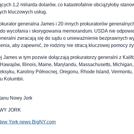
ących 1,2 miliarda dolarów, co katastrofalnie obciążyłoby sta
nych kluczowych usług.
okurator generalna James i 20 innych prokuratorów generalnyc
ą do wycofania i skorygowania memorandum. USDA nie odpowie
neralni zwracają się do sądu o unieważnienie bezprawnych wy
enia, aby zapewnić, że rodziny nie stracą kluczowej pomocy ż
j James w tym pozwie dołączają prokuratorzy generalni z Kalifo
Hawajów, Illinois, Maine, Marylandu, Massachusetts, Michigan
syku, Karoliny Północnej, Oregonu, Rhode Island, Vermontu,
u Kolumbii.
tanu Nowy Jork
NOWY JORK
New York news BigNY.com