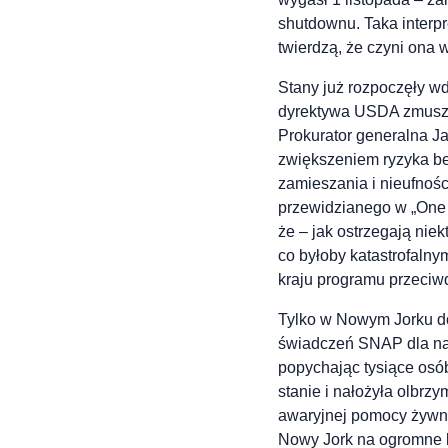
shutdownu. Taka interpr
twierdzą, że czyni ona 
Stany już rozpoczęły w
dyrektywa USDA zmusza 
Prokurator generalna Ja
zwiększeniem ryzyka 
zamieszania i nieufnoś
przewidzianego w „One B
że – jak ostrzegają ni
co byłoby katastrofaln
kraju programu przeciwd
Tylko w Nowym Jorku d
świadczeń SNAP dla naw
popychając tysiące osó
stanie i nałożyła olbrz
awaryjnej pomocy żywno
Nowy Jork na ogromne 