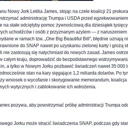
anu Nowy Jork Letitia James, stojąc na czele koalicji 21 prokur
wstrzymać administrację Trumpa i USDA przed egzekwowanie
 na stałe odcięłyby pomoc żywnościową dla dziesiątek tysięcy
łych uchodźców i osób z przyznanym azylem — z naruszeniem 
dane w ramach tzw. „One Big Beautiful Bill”, błędnie uznają n
rawnione do SNAP nawet po uzyskaniu zielonej karty i grożą s
li nie zastosują się natychmiast do nowych zasad. James ostrze
w całym kraju, doprowadzić do bezpodstawnego wstrzymywania
in, a tylko w Nowym Jorku pozbawić świadczeń nawet 35 000 l
ednocześnie stan na kary sięgające 1,2 miliarda dolarów. Po t
zy wniosek o wycofanie i skorygowanie memorandum, koalicja 
ych wytycznych i zablokowanie ich wdrożenia.
James pozywa, aby powstrzymać próbę administracji Trumpa o
ego Jorku może stracić świadczenia SNAP, podczas gdy stany