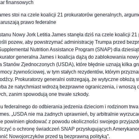
kar finansowych
mes stoi na czele koalicji 21 prokuratorów generalnych, argum
ruszają prawo federalne
stanu Nowy Jork Letitia James stanęła dziś na czele koalicji 21
ieśli pozew, aby powstrzymać administrację Trumpa przed bez
upplemental Nutrition Assistance Program (SNAP) dla dziesiąt
okurator generalna James i koalicja dążą do zablokowania now
 Stanów Zjednoczonych (USDA), które błędnie uznają kilka gr
mocy żywnościowej, w tym stałych rezydentów, którym przyznan
hodźcy. Prokuratorzy generalni ostrzegają, że wytyczne obłożą s
yba że natychmiast wdrożą bezprawne ograniczenia, i wnoszą 
ch, zanim spowodują one trwałe szkody.
 federalnego do odbierania jedzenia dzieciom i rodzinom trwa
mes. „USDA nie ma żadnych uprawnień, by arbitralnie wyrzucać
ie powinien głodować z powodu okoliczności swojego przyjazdu
lczyć o ochronę świadczeń SNAP przysługujących Amerykanom 
onić Nowojorczyków przed tą bezprawną polityką”.