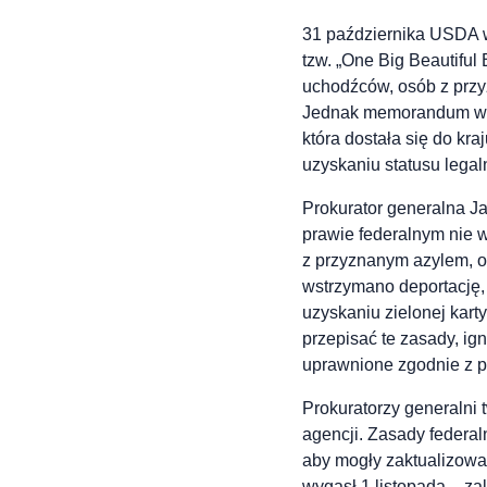
31 października USDA 
tzw. „One Big Beautiful
uchodźców, osób z przy
Jednak memorandum wyk
która dostała się do kr
uzyskaniu statusu legal
Prokurator generalna Jam
prawie federalnym nie 
z przyznanym azylem, o
wstrzymano deportację,
uzyskaniu zielonej ka
przepisać te zasady, i
uprawnione zgodnie z 
Prokuratorzy generalni
agencji. Zasady federa
aby mogły zaktualizowa
wygasł 1 listopada – z