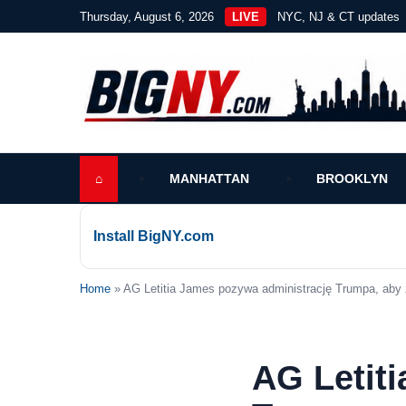
Thursday, August 6, 2026
LIVE
NYC, NJ & CT updates
⌂
MANHATTAN
BROOKLYN
Install BigNY.com
Home
» AG Letitia James pozywa administrację Trumpa, aby 
AG Letit