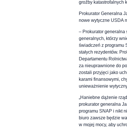
groźby katastrofalnych 
Prokurator Generalna Ja
nowe wytyczne USDA na
– Prokurator generalna 
generalnych, którzy wn
świadczeń z programu S
stałych rezydentów. Pr
Departamentu Rolnictwa
za nieuprawnione do po
zostali przyjęci jako uc
karami finansowymi, ch
unieważnienie wytyczny
„Haniebne dążenie rządu
prokurator generalna Ja
programu SNAP i nikt n
biuro zawsze będzie wa
w mojej mocy, aby uchr