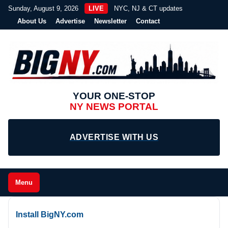
Sunday, August 9, 2026
LIVE
NYC, NJ & CT updates
About Us
Advertise
Newsletter
Contact
YOUR ONE-STOP
NY NEWS PORTAL
ADVERTISE WITH US
Menu
Install BigNY.com