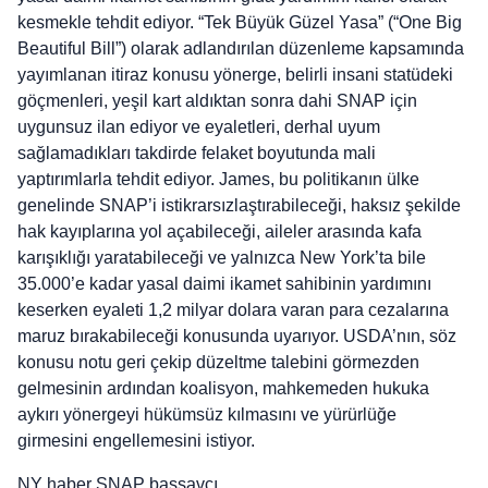
kesmekle tehdit ediyor. “Tek Büyük Güzel Yasa” (“One Big
Beautiful Bill”) olarak adlandırılan düzenleme kapsamında
yayımlanan itiraz konusu yönerge, belirli insani statüdeki
göçmenleri, yeşil kart aldıktan sonra dahi SNAP için
uygunsuz ilan ediyor ve eyaletleri, derhal uyum
sağlamadıkları takdirde felaket boyutunda mali
yaptırımlarla tehdit ediyor. James, bu politikanın ülke
genelinde SNAP’i istikrarsızlaştırabileceği, haksız şekilde
hak kayıplarına yol açabileceği, aileler arasında kafa
karışıklığı yaratabileceği ve yalnızca New York’ta bile
35.000’e kadar yasal daimi ikamet sahibinin yardımını
keserken eyaleti 1,2 milyar dolara varan para cezalarına
maruz bırakabileceği konusunda uyarıyor. USDA’nın, söz
konusu notu geri çekip düzeltme talebini görmezden
gelmesinin ardından koalisyon, mahkemeden hukuka
aykırı yönergeyi hükümsüz kılmasını ve yürürlüğe
girmesini engellemesini istiyor.
NY haber SNAP başsavcı