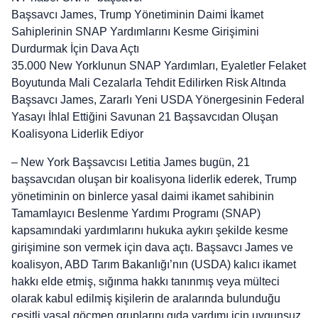
Başsavcı James, Trump Yönetiminin Daimi İkamet
Sahiplerinin SNAP Yardımlarını Kesme Girişimini
Durdurmak İçin Dava Açtı
35.000 New Yorklunun SNAP Yardımları, Eyaletler Felaket
Boyutunda Mali Cezalarla Tehdit Edilirken Risk Altında
Başsavcı James, Zararlı Yeni USDA Yönergesinin Federal
Yasayı İhlal Ettiğini Savunan 21 Başsavcıdan Oluşan
Koalisyona Liderlik Ediyor
– New York Başsavcısı Letitia James bugün, 21
başsavcıdan oluşan bir koalisyona liderlik ederek, Trump
yönetiminin on binlerce yasal daimi ikamet sahibinin
Tamamlayıcı Beslenme Yardımı Programı (SNAP)
kapsamındaki yardımlarını hukuka aykırı şekilde kesme
girişimine son vermek için dava açtı. Başsavcı James ve
koalisyon, ABD Tarım Bakanlığı’nın (USDA) kalıcı ikamet
hakkı elde etmiş, sığınma hakkı tanınmış veya mülteci
olarak kabul edilmiş kişilerin de aralarında bulunduğu
çeşitli yasal göçmen gruplarını gıda yardımı için uygunsuz