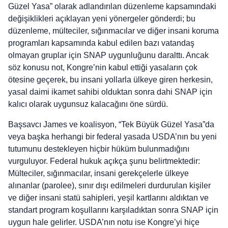
Güzel Yasa” olarak adlandırılan düzenleme kapsamındaki
değişiklikleri açıklayan yeni yönergeler gönderdi; bu
düzenleme, mülteciler, sığınmacılar ve diğer insani koruma
programları kapsamında kabul edilen bazı vatandaş
olmayan gruplar için SNAP uygunluğunu daralttı. Ancak
söz konusu not, Kongre’nin kabul ettiği yasaların çok
ötesine geçerek, bu insani yollarla ülkeye giren herkesin,
yasal daimi ikamet sahibi olduktan sonra dahi SNAP için
kalıcı olarak uygunsuz kalacağını öne sürdü.
Başsavcı James ve koalisyon, “Tek Büyük Güzel Yasa”da
veya başka herhangi bir federal yasada USDA’nın bu yeni
tutumunu destekleyen hiçbir hüküm bulunmadığını
vurguluyor. Federal hukuk açıkça şunu belirtmektedir:
Mülteciler, sığınmacılar, insani gerekçelerle ülkeye
alınanlar (parolee), sınır dışı edilmeleri durdurulan kişiler
ve diğer insani statü sahipleri, yeşil kartlarını aldıktan ve
standart program koşullarını karşıladıktan sonra SNAP için
uygun hale gelirler. USDA’nın notu ise Kongre’yi hiçe