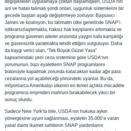
değişiklikleri uygulamaya çoktan başlamışken, USDA’nın
ani ve hatalı talimatı şimdi onları, uygunluk sistemlerini bir
gecede baştan aşağı değiştirmeye zorluyor. Başsavcı
James ve koalisyon, bu talimatın ülke genelinde SNAP’i
istikrarsızlaştırmakla, haksız hak kayıplarını artırmakla ve
programa güvenen aileler arasında yaygın kafa karışıklığı
ve güvensizlik yaratmakla tehdit ettiğini vurguluyor. Daha
da kaygı verici olan, “Tek Büyük Güzel Yasa”
kapsamındaki yeni ceza sistemine göre USDA’nın
yorumunun, bazı eyaletlerin SNAP programlarını
bütünüyle kapatmak zorunda kalacakları kadar ağır para
cezalarına yol açabileceği yönündeki uyarılar. Bu da,
milyonlarca Amerikalıyı ülkenin en temel açlıkla mücadele
programına erişimden mahrum bırakabilecek yıkıcı bir
sonuç olurdu.
Sadece New York’ta bile, USDA’nın hukuka aykırı
yönergesine uyum sağlanması, eyaletin 35.000’e varan
yasal daimi ikamet sahibinin SNAP yardımlarını