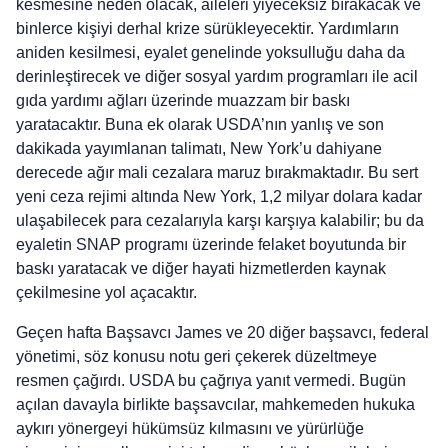
kesmesine neden olacak, aileleri yiyeceksiz bırakacak ve
binlerce kişiyi derhal krize sürükleyecektir. Yardımların
aniden kesilmesi, eyalet genelinde yoksulluğu daha da
derinleştirecek ve diğer sosyal yardım programları ile acil
gıda yardımı ağları üzerinde muazzam bir baskı
yaratacaktır. Buna ek olarak USDA’nın yanlış ve son
dakikada yayımlanan talimatı, New York’u dahiyane
derecede ağır mali cezalara maruz bırakmaktadır. Bu sert
yeni ceza rejimi altında New York, 1,2 milyar dolara kadar
ulaşabilecek para cezalarıyla karşı karşıya kalabilir; bu da
eyaletin SNAP programı üzerinde felaket boyutunda bir
baskı yaratacak ve diğer hayati hizmetlerden kaynak
çekilmesine yol açacaktır.
Geçen hafta Başsavcı James ve 20 diğer başsavcı, federal
yönetimi, söz konusu notu geri çekerek düzeltmeye
resmen çağırdı. USDA bu çağrıya yanıt vermedi. Bugün
açılan davayla birlikte başsavcılar, mahkemeden hukuka
aykırı yönergeyi hükümsüz kılmasını ve yürürlüğe