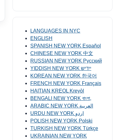
LANGUAGES IN NYC
ENGLISH
SPANISH NEW YORK Español
CHINESE NEW YORK 中文
RUSSIAN NEW YORK Русский
YIDDISH NEW YORK ייִדיש
KOREAN NEW YORK 한국어
FRENCH NEW YORK Français
HAITIAN KREOL Kreyòl
BENGALI NEW YORK বাংলা,
ARABIC NEW YORK العربية
URDU NEW YORK اردو
POLISH NEW YORK Polski
TURKISH NEW YORK Türkçe
UKRAINIAN NEW YORK