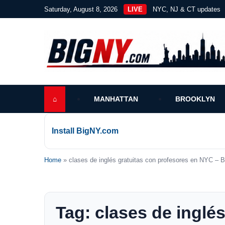
Saturday, August 8, 2026
LIVE
NYC, NJ & CT updates
⌂
MANHATTAN
BROOKLYN
Install BigNY.com
Home
» clases de inglés gratuitas con profesores en NYC –
Tag: clases de inglé