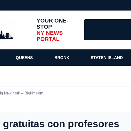
YOUR ONE-
STOP
NY NEWS
PORTAL
QUEENS
BRONX
STATEN ISLAND
 Big New York – BigNY.com
s gratuitas con profesores