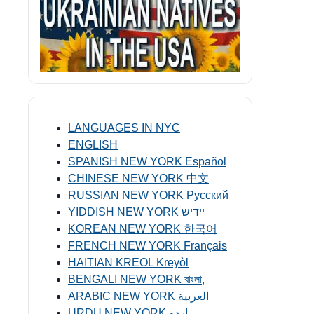
LANGUAGES IN NYC
ENGLISH
SPANISH NEW YORK Español
CHINESE NEW YORK 中文
RUSSIAN NEW YORK Русский
YIDDISH NEW YORK ייִדיש
KOREAN NEW YORK 한국어
FRENCH NEW YORK Français
HAITIAN KREOL Kreyòl
BENGALI NEW YORK বাংলা,
ARABIC NEW YORK العربية
URDU NEW YORK اردو