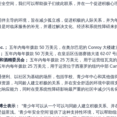
安全空间，我们可以帮助孩子们彼此联系，并在一个促进积极心
同伴主导的环境，旨在减少孤立感，促进积极的人际关系，并为
目是对临床服务的补充，并通过解决文化、经济和系统性障碍来
Inc.；
五年内每年拨款 50 万美元，在奥尔巴尼的 Conroy 大楼
心；
五年内每年拨款 50 万美元，在皇后区伍德赛德大道 62-07 
物和酒精委员会；
五年内每年拨款 25 万美元，
用于运营纽瓦克的 Al
五年内每年拨款 25 万美元，用于运营位于西塞罗的纽约中部 CanT
通便利、以社区为基础的场所，包括学校、青少年中心和其他值
康资源，与同龄人建立积极的关系，并在安全舒适的环境中获得
化响应能力，同时在受系统性障碍影响最严重的社区中减少污名
博士表示：
“青少年可以从一个可以与同龄人建立积极关系、并
受益匪浅。‘青少年安全空间’提供了这种支持性环境，可以帮助