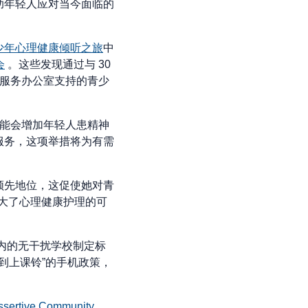
助年轻人应对当今面临的
少年心理健康倾听之旅
中
会
。这些发现通过与 30
和服务办公室支持的青少
可能会增加年轻人患精神
服务，这项举措将为有需
领先地位，这促使她对青
扩大了心理健康护理的可
内的无干扰学校制定标
到上课铃”的手机政策，
tive Community