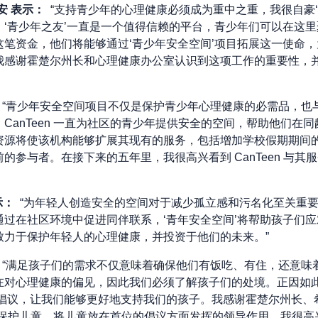
安
表示：
“支持青少年的心理健康必须成为重中之重，我很自豪‘
，‘青少年之友’一直是一个值得信赖的平台，青少年们可以在这
这笔资金，他们将能够通过‘青少年安全空间’项目拓展这一使命
我感谢霍楚尔州长和心理健康办公室认识到这项工作的重要性，
“青少年安全空间项目不仅是保护青少年心理健康的必需品，也与 C
CanTeen 一直为社区的青少年提供安全的空间，帮助他们在
资源将使该机构能够扩展其现有的服务，包括增加学校假期期间
的参与者。在接下来的五年里，我很高兴看到 CanTeen 与其
示：
“为年轻人创造安全的空间对于减少孤立感和污名化至关重
通过在社区环境中促进同伴联系，‘青年安全空间’将帮助孩子们
致力于保护年轻人的心理健康，并投资于他们的未来。”
“满足孩子们的需求不仅意味着确保他们有饭吃、有住，还意味
在对心理健康的偏见，因此我们必须了解孩子们的处境。正因如此
性倡议，让我们能够更好地支持我们的孩子。我感谢霍楚尔州长、
动保护儿童、将儿童放在首位的倡议方面发挥的领导作用。我很高