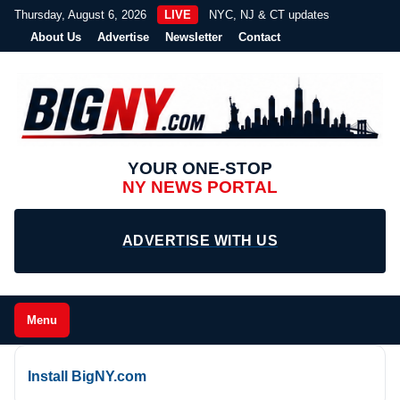
Thursday, August 6, 2026
LIVE
NYC, NJ & CT updates
About Us
Advertise
Newsletter
Contact
YOUR ONE-STOP
NY NEWS PORTAL
ADVERTISE WITH US
Menu
Install BigNY.com