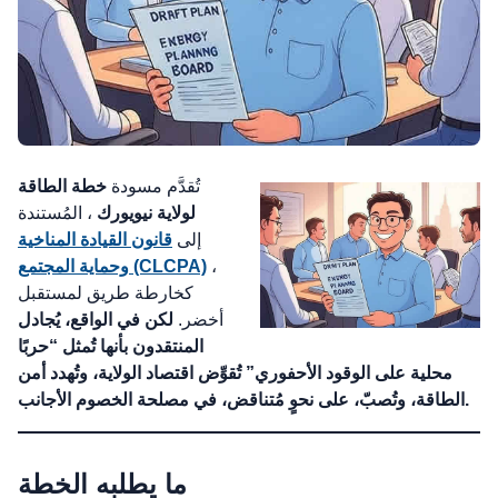
تُقدَّم مسودة
خطة الطاقة
لولاية نيويورك
، المُستندة
إلى
قانون القيادة المناخية
،
وحماية المجتمع (CLCPA)
كخارطة طريق لمستقبل
أخضر.
لكن في الواقع، يُجادل
المنتقدون بأنها تُمثل “حربًا
محلية على الوقود الأحفوري” تُقوِّض اقتصاد الولاية، وتُهدد أمن
الطاقة، وتُصبّ، على نحوٍ مُتناقض، في مصلحة الخصوم الأجانب.
ما يطلبه الخطة