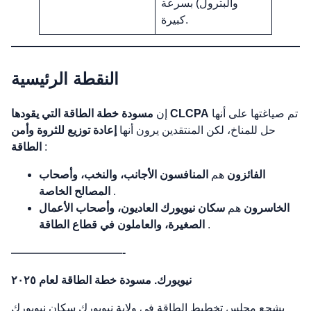
والبترول) بسرعة
كبيرة.
النقطة الرئيسية
تم صياغتها على أنها
مسودة خطة الطاقة التي يقودها CLCPA
إن
حل للمناخ، لكن المنتقدين يرون أنها
إعادة توزيع للثروة وأمن
:
الطاقة
الفائزون
هم
المنافسون الأجانب، والنخب، وأصحاب
.
المصالح الخاصة
الخاسرون
هم
سكان نيويورك العاديون، وأصحاب الأعمال
.
الصغيرة، والعاملون في قطاع الطاقة
——————————-
نيويورك. مسودة خطة الطاقة لعام ٢٠٢٥
يشجع مجلس تخطيط الطاقة في ولاية نيويورك سكان نيويورك