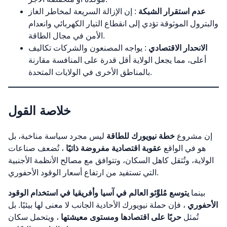
عدم استقرار الشبكة
: إن الإزالة السريعة لمخاطر الغاز
والبترول الموثوقة تؤدي إلى انقطاع التيار الكهربائي وانعدام
الأمن في مجال الطاقة.
الانحدار الاقتصادي
: يواجه المصنعون والشركات تكاليف
أعلى، مما يجعل الولاية أقل قدرة على المنافسة مقارنة
بالمناطق الأخرى في الولايات المتحدة.
خلاصة القول
إن مشروع
خطة نيويورك للطاقة
ليس مجرد سياسة مناخية، بل
هو في الواقع
عقوبة اقتصادية مفروضة ذاتيًا
، تُضعف صناعات
الولاية، وتُثقل كاهل السكان، وتتوافق مع مصالح الأنظمة الأجنبية
التي تستفيد من ارتفاع أسعار الوقود الأحفوري.
بينما
يتوسع مُلوِّثو العالم في آسيا وأفريقيا في استخدام الوقود
الأحفوري
، فإن حملة نيويورك الأحادية الجانب لا معنى لها بيئيًا. بل
تُمثل
حربًا على اقتصادها ومستوى معيشتها
، ويتحمل سكان