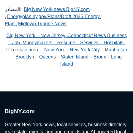
Big New York news BigNY.com
المصادر:
,
Energyplan.ny.gov/Plans/Draft-2025-Energy-
Plan
,
Midtown Tribune News
Big New York – New Jersey, Connecticut News Business
– Job- Moneymakers – Resume – Services – Hospitals-
ITTri-state area – New York – New York City – Manhattan
– Brooklyn – Queens – Staten Island – Bronx – Long
Island
BigNY.com
Greater New York news, local services, business directory,
real estate, events, heritage projects and AI-powered local