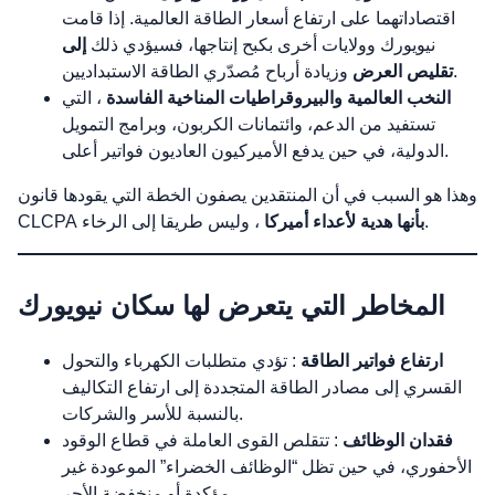
اقتصاداتهما على ارتفاع أسعار الطاقة العالمية. إذا قامت
نيويورك وولايات أخرى بكبح إنتاجها، فسيؤدي ذلك
إلى
وزيادة أرباح مُصدّري الطاقة الاستبداديين.
تقليص العرض
النخب العالمية والبيروقراطيات المناخية الفاسدة
، التي
تستفيد من الدعم، وائتمانات الكربون، وبرامج التمويل
الدولية، في حين يدفع الأميركيون العاديون فواتير أعلى.
وهذا هو السبب في أن المنتقدين يصفون الخطة التي يقودها قانون
، وليس طريقا إلى الرخاء.
بأنها هدية لأعداء أميركا
CLCPA
المخاطر التي يتعرض لها سكان نيويورك
ارتفاع فواتير الطاقة
: تؤدي متطلبات الكهرباء والتحول
القسري إلى مصادر الطاقة المتجددة إلى ارتفاع التكاليف
بالنسبة للأسر والشركات.
فقدان الوظائف
: تتقلص القوى العاملة في قطاع الوقود
الأحفوري، في حين تظل “الوظائف الخضراء” الموعودة غير
مؤكدة أو منخفضة الأجر.