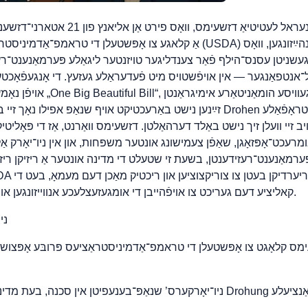
די ניו־יאָרק־אטארני־דזשענעראל לעטיטיאַ דזש
אַ קלאגע צו אָפּשטעלן די טראמפ־אַדמיניסטראַציע און דעם יו־עס־די־איי (USDA) פ
ּגעשניטן עסנס־הילף פֿאַר צענדליגער טויזנטער ליגאַלע פּערמאַנענט־ר
ל־אנטפאַנגער — אין אויפֿשטויס מיט פֿעדעראַלע געזעץ. די אָנגעפֿאָכטע 
אויפֿן נאָמען פון דער אַזוי־גערופ
זײַנען נישט באַרעכטיקט אויף שנאַפּ אפילו נאָך זיי באַקומען גרין־קארטן, און 
יב זיי וועלן זיך נישט באַלד דערהאַלטן. דזשעימס וואַרנט, אַז די פּאָליטי
אומרעכט־אָפּזאָגן, שאַפֿן צעמישונג אונטער משפּחות, און אין ניו־יאָרק אַ
קאליציע דעם געריכט צו אויפֿהייבן די אומגעזעצלעכע אנווייזונגען און בלאָקירן זייער דורכפֿירונג.
ני
קלאָגט צו אָפּשטעלן די טראמפ־אַדמיניסטראַציעס פּרובּע אָפּצושנײַ