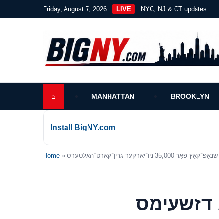
Friday, August 7, 2026
LIVE
NYC, NJ & CT updates
⌂
MANHATTAN
BROOKLYN
Install BigNY.com
קער גרין־קארט־האלטערס
Home
 דזשעימס