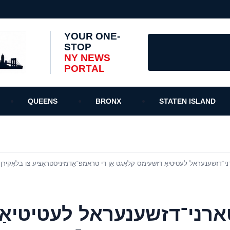
YOUR ONE-
STOP
NY NEWS
PORTAL
QUEENS
BRONX
STATEN ISLAND
דזשענעראל לעטיטיאַ דזשעימס קלאָגט אָן די טראמפ־אַדמיניסטראַציע צו בלאָקירן שנאַפּ־קאַץ פֿאַר 35,000 ניו־יאר
רני־דזשענעראל לעטיטיאַ