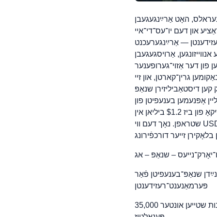
עימס, וואָס פירט אַן אליאנץ פון 21 אטארני־דזשענעראלס, האָט אַרײַנגעגעבן
ון דורכפֿירן נײַע שנאַפּ־אנהײַזונגען, וואָס
עזידענטן — אַרײַנגערעכנט
אנווייזונגען, אַרויסגעגעבן
ענער „One Big Beautiful Bill“, דערקלערן אומריכטיק אַז געוויסע הומאַניטאַרע אימיגראַנטן
זיי Drohen מדינות מיט קאַטאַסטראָפֿאַלע
ק קען דיסטאַביליזירן שנאַפּ
ליין אָפּנעמען בענעפיטן פון
ביז צו 35,000 ליגאַלע פּערמאַנענט־רעזידענטן, בשעת זי שטעלט די מדינה אונטער אַ ריזיקן ריזיקאָ פון ביז $1.2 ביליאן אין
שטראפן. נאָך דעם ווי USDA האָט איגנאָרירט אַ פריערדיקן בעטן צו צוריקצוציען און ריכטיק מאַכן דעם מעמאָ, בעט די
ו־יאָרק־נייעס – שנאַפּ – אג
דן שנאַפּ־בענעפיטן פֿאַר
פּערמאַנענט־רעזידענטן
35,000 ניו־יאָרקערס’ שנאַפּ־בענעפיטן אין סכנה, בעת מדינות שטייען אונטער Drohung פון קאַטאַסטראָפֿאַלע פינאַנציעלע
פּענאַלטיז