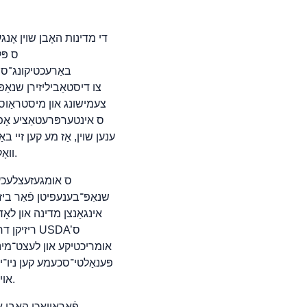
די אטארני־דזשענעראלס זא
די מדינות האָבן שוין אָנג
באַרעכטיקונג־סי
צעמישונג און מיסטראַוסט 
וואָלט לאָזט מיליאנען אמעריקאנער אָן צוטריט צו דער וויכטיגסטער אַנטי־הונגער־פּראָגראַם אין לאַנד.
ריזיקן דר
אומריכטיקע און לעצט־מינוט
אויף דער שנאַפּ־פּראָגראַם אין מדינה און אויסגעשלעפּט רעסורסן פֿון אַנדערע יסודותדיקע סערוויסן.