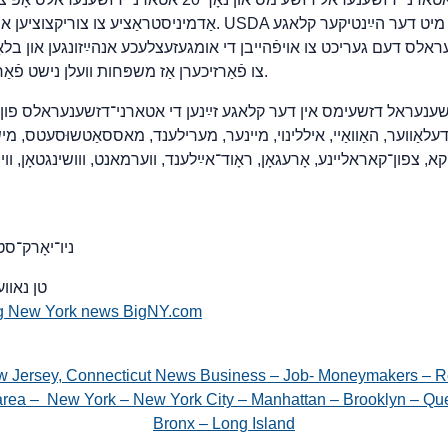
אַדמיניסטראַציע צו צוריקצוציען און ריכטיק מאַכן דעם מעמאָ. DA
לס דעם געריכט צו אויפֿהייבן די אומגעזעצלעכע אנהײַזונגען און בלאָקיר
צו פֿאַרזיכערן אַז משפּחות וועלן נישט פֿאַרלירן קריטישע עסנס־הילף.
שענעראל דזשעימס אין דער קלאגע זײַנען די אטארני־דזשענעראלס פון
לאַווער, האַוואַיי, איללינוי, מיינער, מערילענד, מאססאַטשוּסעטס, מישי
א, צפון־קאראליינע, אָרעגאָן, ראָוד־אײַלענד, ווערמאנט, ווושינגטאָן, ו
ניו־יאָרק־ס
26טן נאוועמבער 5
g New York news BigNY.com
w Jersey, Connecticut News Business – Job- Moneymakers – R
e area – New York – New York City – Manhattan – Brooklyn – Que
Bronx – Long Island