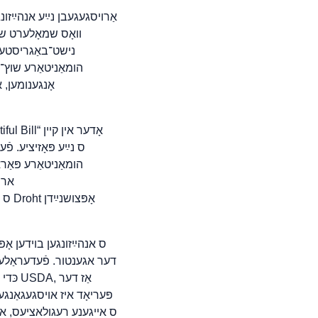
נישט־באַגריסטע בי
הומאַניטאַרע שוץ־פ
אָנגענומען, א
הומאַניטאַרע פּאַר
ארײַ
כּדי 