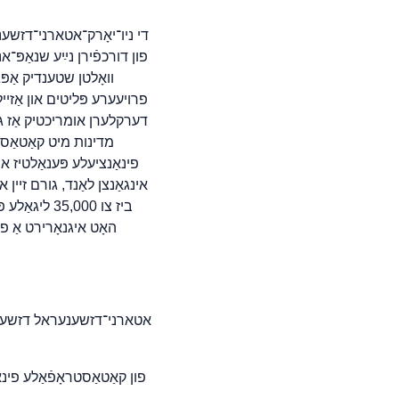
וואָלטן שטענדיק אַפ
פרויעערע פּליטים און אַזיי
פינאַנציעלע פּענאַלטיז או
אינגאַנצן לאַנד, גורם זיין 
אטארני־דזשענעראל דזשעימס 