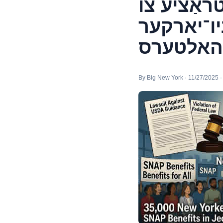
ראַציע צו
רן שנאַפּ־קאַץ פֿאַר 35,000 ניו־יארקער
־האלטערס
By Big New York · 11/27/2025 