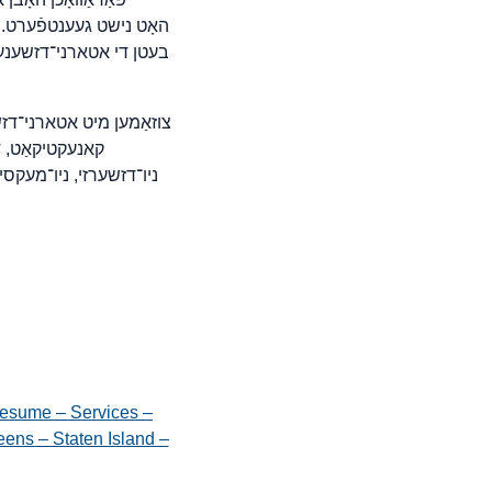
בעטן די אטארני־דזשענערא
צוזאַמען מיט אטארני־דז
קאנעקטיקאַט, דע
ניו־דזשערזי, ניו־מעקסיק
esume – Services –
ens – Staten Island –