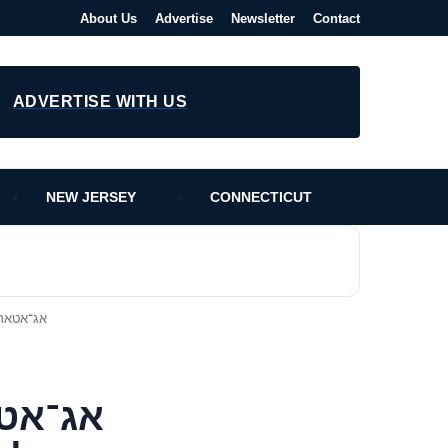
About Us
Advertise
Newsletter
Contact
ADVERTISE WITH US
NEW JERSEY
CONNECTICUT
» אג־אטארני־
אג־אטא