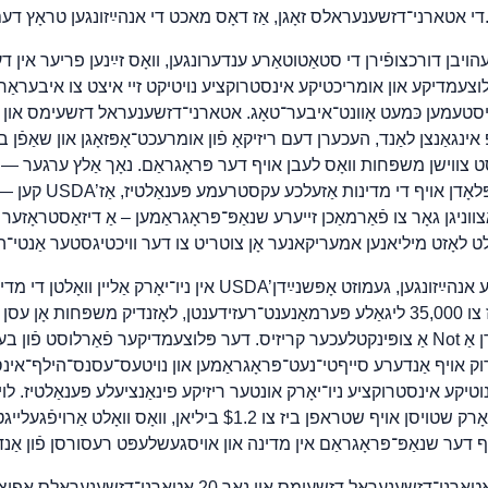
ָגן, אַז דאָס מאכט די אנהײַזונגען טראָץ דעם אומגעזעצלעך אויף פּנים.
עהויבן דורכצופֿירן די סטאַטוטאַרע ענדערונגען, וואָס זײַנען פריער אין דע
סטעמען כּמעט אָוונט־איבער־טאָג. אטארני־דזשענעראל דזשעימס און די ק
צווישן משפּחות וואָס לעבן אויף דער פּראָגראַם. נאָך אַלץ ערגער — ל
„iful Bill
אין ניו־יאָרק אַליין וואָלטן די מדינה, אויב זי האַלט זיך אָפּ 
שנאַפּ־בענעפיטן פֿאַר ביז צו 35,000 ליגאַלע פּערמאַנענט־רעזידענטן, לאָזנדיק משפּחו
אַ צופּינקטלעכער קריזיס. דער פּלוצעמדיקער פֿאַרלוסט פֿון בענעפיטן וואָלט פֿאַרטיפֿט 
וק אויף אַנדערע סייףטי־נעט־פּראָגראַמען און נויטעס־עסנס־הילף־אינסטיט
יקע אינסטרוקציע ניו־יאָרק אונטער ריזיקע פינאַנציעלע פּענאַלטיז. לו
פּענאַלטי־סכעמע קען ניו־יאָרק שטויסן אויף שטראפן ביז צו $1.2 ביליאן
פֿאַראַוואָכן האָבן אטארני־דזשענעראל דזשעימס און נאָך 