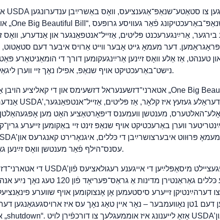
אונטער דע
רגער, אַרײַנגערעכנט פּליטים, אַזייל־אנטפאַנגער און אַנדערע, וואָס זײ
ּראָגראַמען. דער מעמאָ גייט אָבער ווייט אַרויס איבער דעם סטאַטוט, 
ון טענהט, אַז אַלע וואָס זײַנען אַרײַנגעקומען דורך די הומאַניטאַרע פּאַ
נישט־באַרעכטיקט אויף שנאַפּ, אפילו נאָך זיי ווערן ליגאַלע פּערמאַנענט־רעזידענטן.
אטארני־דזשענעראל דזשעימס און די קאליציע הויבן אַרויס, אַז גאָרנישט אין דער „
אַנדער פֿעדעראַלן גע
אָלע־האלטערס, מענטשן וועמענס דיפּאָרטאַציע האָט מען אָפּגעהאַלטן, 
נטריטער ווערן באַרעכטיקט אויף שנאַפּ זינט זיי באַקומען זייערע גרין־קא
עסנס־הילף פֿאַר מענטשן וואָס זײַנען גאָר באַרעכטיקט לויט געזעץ.
די אטארני־דזשענעראלס טענהן אויך, אַז DA
דער אגענטור. פֿעדעראַלע כּללים גאַראַנטירן מדינות 
צו דערהײַנטיקן זייערע סיסטעמען אָן אָנצוקומען אויף שווערע פינאַנציעלע פּענאַל
פּעריאָד איז אויסגעגאַנגען דעם 1טן נאָוועמבער – נאָר איין טאָג נאָך עס איז ארויסגעגא
און 