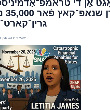
גט אָן די טראמפ־אַדמיניסט
בלאָקי
גרין־קארט
· Updated 11/27/2025