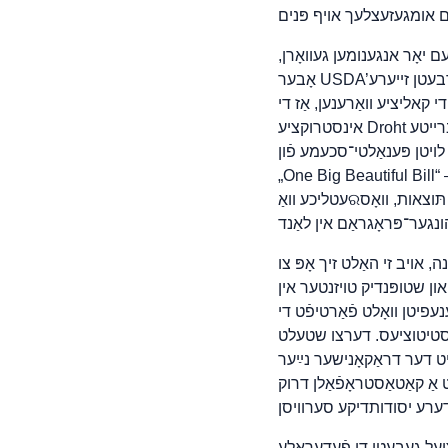
ם יאָר אנגענומען געוואָרן,
אָבער USDA’ס פּלוצעמדיקע און אומריכטיקע אינסטרוקציע נויטיקט זיי איצט צו איבעראַרבעטן זייערע
אליציע וואַרענען, אַז די
אינסטרוקציע Droht צו דיסטאַביליזירן שנאַפּ אינגאַנצן לאַנד, העכערן דעם ריזיקאָ פֿון אומרעכט־אָפּזאָגן און שאַפֿן ברייטע
ויטן פּענאַלטי־סכעמע פֿון
One Big Beaut“ — קען USDA’ס אינטערפּרעטאַציע אָפּלאָדן אויף די מדינות אַזעלכע עקסטרעמע פּענאַלטיז, אַז
עטליכע וואַରענען שוין, אַז מע קען זיי באַצווניגן גאָר צו פֿאַרמאַכן זייערע שנאַפּ־פּראָגראַמען – אַ דיזאַסטראָזער תּוצאות, וואָס
צו USDA’ס אומגעזעצלעכע אנהײַזונגען, געמוזט אָפּשנײַדן
ת אָן עסן און שטופּנדיק טויזנטער אין
די Not אינגאַנצן מדינה און לאָדן אַ
וציעס. דערצו שטעלט USDA’ס
יט דער דראַקאָנישער נײַער
, וואָס וואָלט אַרויפֿגעלייגט אַ קאַטאַסטראָפֿאַלן דרוק
20 אטארני־דזשענעראלס אָפיציעל געבעטן די פֿעדעראַלע