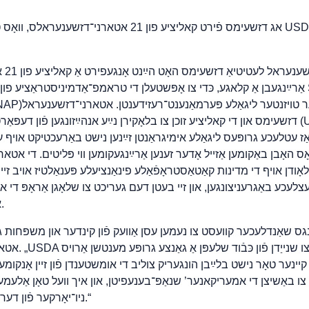
אג דזשעימס פֿירט קאליציע פון 21 אטארני־דזשענעראלס, וואָס
אַרײַנגעבן אַ קלאגע, כּדי צו אָפּשטעלן די טראמפ־אַדמיניסטראַציע פון אומגעזעצלעך אַפּ
nce Program (SNAP
דזשעימס און די קאליציע זוכן צו בלאָקירן נײַע אנהײַזונגען פֿון דעפּאַרטמענט אָף אַגר
ַז עטלעכע גרופּעס ליגאַלע אימיגראַנטן זײַנען נישט באַרעכטיקט אויף 
ס האָבן באַקומען אַזייל אָדער זענען אַרײַנגעקומען ווי פּליטים. די אט
פּלאָודן אויף די מדינות קאַטאַסטראָפֿאַלע פינאַנציעלע פּענאַלטיז אויב זיי 
צלעכע באַגרעניצונגען, און זיי בעטן דעם געריכט צו שלאָגן אַראָפּ די אנה
אָנריכטן לאַנג־טײַטיקן שאָד.
אטארני־דזשענעראל 
ן קיינער טאָר נישט בלײַבן הונגעריק צוליב די אומשטענדן פֿון זיין אָנקומע
ו באַשיצן די אמעריקאנער’ שנאַפּ־בענעפיטן, און איך וועל טאָן אַלעמען 
ניו־יאָרקער פֿון דער אומגעזעצלעכער פּאָליטיק.“