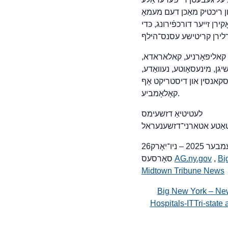
US האָט נישט געענטפֿערט. מיט דער הײַנטיקער קלאגע
ן זייער דורכפֿירונג, כּדי
 קאליפאָרניע, קאלאראדא,
גן, מינעסאָוטע, נעוואַדע,
ויסקאנסין און דיסטריקט אָף
קאָלאָמביע.
לעטיטיאַ דזשעימס
טאַטע אטארני־דזשענעראל
202 – ניו־יאָרק
Bi
,
AG.ny.gov
סאָרסעס
Midtown Tribune News
Big New York – Ne
Hospitals-ITTri-stat