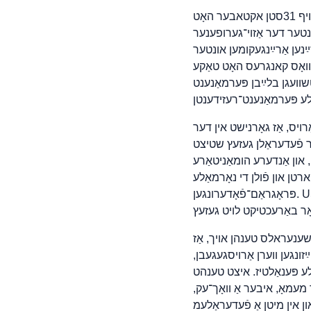
אויף 31סטן אקטאבער האָט USDA אַרויסגעגעבן נײַע אנהײַזונגען צו סטאַטע־שנאַפּ־אַגענציעס, וואָס באַשרײַבן ענדערונגען
ר אַזוי־גערופענער „One Big Beautiful Bill“, וואָס שמאָלערט שנאַפּ־באַרעכטיקונג פֿאַר געוויסע גרופּעס
ַנען אַרײַנגעקומען אונטער
וואָס קאנגרעס האָט טאַקע
טשוועגן בלײַבן פּערמאַנענט
One Big Beautiful Bill“ אָדער אין קיין
זעץ שטיצט USDA’ס נײַע פּאָזיציע. פֿעדעראַלע געזעץ איז קלאָר, אַז פּליטים, אַזייל־אנטפאַנגער,
און אַנדערע הומאַניטאַרע
רטן און פֿולן די נאָרמאַלע
פּראָגראַם־פֿאָדערונגען. USDA’ס מעמאָ פּרוּווט איבערצושרײַבן די כּללים, איגנאָרירט קאנגרעס און Droht אָפּצושנײַדן
US’ס אנהײַזונגען בוידען אָפּגעציילט מיסאַפּלײַען די אייגענע רעגולאציעס פֿון
אַ גראַס־פּעריאָד פֿון 120 טעג נאָך נײַע אנהײַזונגען ווערן אַרויסגעגעבן,
טיז. איצט טענהט USDA, אַז דער
ַנגען דער מעמאָ, איבער אַ וואָך־עק,
אין מיטן אַ פֿעדעראַלעמ „shutdown“. אַזאַ לייענונג איז אוממעגלעך צו דורכפֿירן לויט USDA’ס אייגענע רעגולאציעס, און