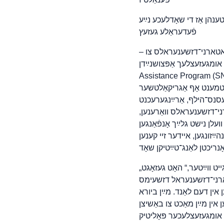
 טענהן אַז די שאָדלעכע נײַע USDA־אנהײַזונגען ברעכן
פֿעדעראַלע געזעץ
– ניו־יאָרק־אטארני־דזשענעראל לעטיטיאַ דזשעימס האָט הײַנט אָנגעפירט אַ קאליציע פון 21 אטארני־דזשענעראלס צו
צושנײַדן Supplemental Nutrition
Assista)־בענעפיטן פֿאַר צענדליגער טויזנטער ליגאַלע פּערמאַנענט־רעזידענטן. אטארני־דזשענעראל
יקאַלטשער (USDA), וואָס דערקלערן
עסנס־הילף, אַרײַנגערעכנט
ארני־דזשענעראלס וואַרענען,
וועלן נישט גלײַך אָנפֿאַנגען
ײַזונגען, איידער זיי קענען
„די פֿעדעראַלע רעגירונגס שאַנדלעכער קוועסט צו נעמען עסן אַוועק פֿון קינדער און משפּחות גייט ווײַטער,“ האָט געזאָגט
דזשעימס. „USDA האָט ניט קיין אויטאָריטעט צו שנייַדן פֿון כּבֿוד שלעפּן אַ גאַנצע גרופּע מענטשן אַרויס
ן אין דעם לאַנד. מײַן ביורא
אין מײַן מאַכט צו באַשיצן