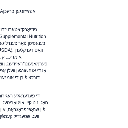
אומריכטיק א
פּערמאַנענט־רעזידענטן וואָ
אַז די אנהײַזונגען וועלן אָ
דורכצופֿירן די אומגעזע
פֿון שנאַפּ־פּראָגראַם, או
וועט שטענדיק קעמפֿן צ