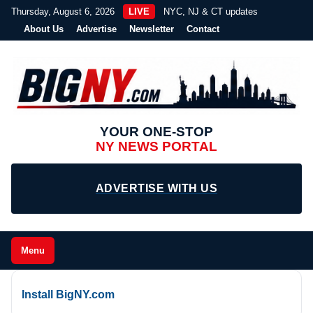
Thursday, August 6, 2026
LIVE
NYC, NJ & CT updates
About Us
Advertise
Newsletter
Contact
YOUR ONE-STOP
NY NEWS PORTAL
ADVERTISE WITH US
Menu
Install BigNY.com