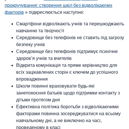
прокручування: створення шкіл без відволікаючих
факторів
» підкреслюється наступне:
Смартфони відволікають учнів та перешкоджають
навчанню та творчості
Середовище без телефонів не ставить під загрозу
безпеку учнів
Середовище без телефонів підтримує психічне
здоров’я учнів та вчителів
Відкрита комунікація та пряме керівництво для
всіх зацікавлених сторін є ключем до успішного
впровадження
Школи повинні враховувати будь-які
занепокоєння батьків щодо підтримки контакту з
дітьми протягом дня
Ефективна політика боротьби з відволікаючими
факторами повинна зосереджуватися на всьому
навчальному дні, а не виключно на часі,
проведеному в класі