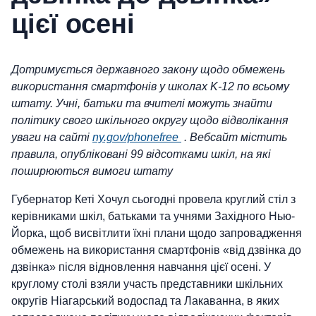
цієї осені
Дотримується державного закону щодо обмежень
використання смартфонів у школах K-12 по всьому
штату. Учні, батьки та вчителі можуть знайти
політику свого шкільного округу щодо відволікання
уваги на сайті
ny.gov/phonefree
.
Вебсайт містить
правила, опубліковані 99 відсотками шкіл, на які
поширюються вимоги штату
Губернатор Кеті Хочул сьогодні провела круглий стіл з
керівниками шкіл, батьками та учнями Західного Нью-
Йорка, щоб висвітлити їхні плани щодо запровадження
обмежень на використання смартфонів «від дзвінка до
дзвінка» після відновлення навчання цієї осені. У
круглому столі взяли участь представники шкільних
округів Ніагарський водоспад та Лакаванна, в яких