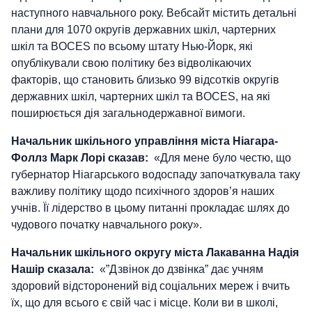
наступного навчального року. Вебсайт містить детальні
плани для 1070 округів державних шкіл, чартерних
шкіл та BOCES по всьому штату Нью-Йорк, які
опублікували свою політику без відволікаючих
факторів, що становить близько 99 відсотків округів
державних шкіл, чартерних шкіл та BOCES, на які
поширюється дія загальнодержавної вимоги.
Начальник шкільного управління міста Ніагара-
Фоллз Марк Лорі сказав:
«Для мене було честю, що
губернатор Ніагарського водоспаду започаткувала таку
важливу політику щодо психічного здоров’я наших
учнів. Її лідерство в цьому питанні прокладає шлях до
чудового початку навчального року».
Начальник шкільного округу міста Лакаванна Надія
Нашір сказала:
«”Дзвінок до дзвінка” дає учням
здоровий відсторонений від соціальних мереж і вчить
їх, що для всього є свій час і місце. Коли ви в школі,