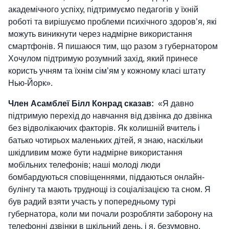
академічного успіху, підтримуємо педагогів у їхній
роботі та вирішуємо проблеми психічного здоров’я, які
можуть виникнути через надмірне використання
смартфонів. Я пишаюся тим, що разом з губернатором
Хочулом підтримую розумний захід, який принесе
користь учням та їхнім сім’ям у кожному класі штату
Нью-Йорк».
Член Асамблеї Білл Конрад сказав:
«Я давно
підтримую перехід до навчання від дзвінка до дзвінка
без відволікаючих факторів. Як колишній вчитель і
батько чотирьох маленьких дітей, я знаю, наскільки
шкідливим може бути надмірне використання
мобільних телефонів; наші молоді люди
бомбардуються сповіщеннями, піддаються онлайн-
булінгу та мають труднощі із соціалізацією та сном. Я
був радий взяти участь у попередньому турі
губернатора, коли ми почали розробляти заборону на
телефонні дзвінки в шкільний день, і я, безумовно,