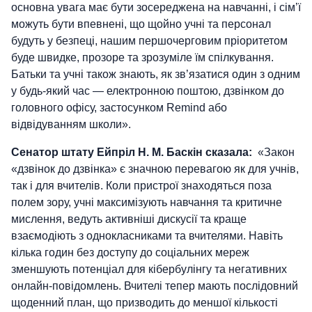
основна увага має бути зосереджена на навчанні, і сім’ї
можуть бути впевнені, що щойно учні та персонал
будуть у безпеці, нашим першочерговим пріоритетом
буде швидке, прозоре та зрозуміле їм спілкування.
Батьки та учні також знають, як зв’язатися один з одним
у будь-який час — електронною поштою, дзвінком до
головного офісу, застосунком Remind або
відвідуванням школи».
Сенатор штату Ейпріл Н. М. Баскін сказала:
«Закон
«дзвінок до дзвінка» є значною перевагою як для учнів,
так і для вчителів. Коли пристрої знаходяться поза
полем зору, учні максимізують навчання та критичне
мислення, ведуть активніші дискусії та краще
взаємодіють з однокласниками та вчителями. Навіть
кілька годин без доступу до соціальних мереж
зменшують потенціал для кібербулінгу та негативних
онлайн-повідомлень. Вчителі тепер мають послідовний
щоденний план, що призводить до меншої кількості