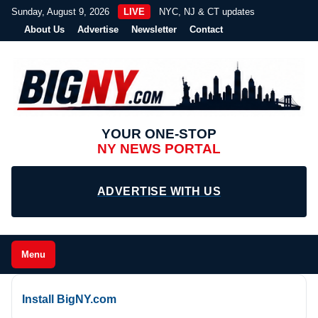
Sunday, August 9, 2026
LIVE
NYC, NJ & CT updates
About Us
Advertise
Newsletter
Contact
YOUR ONE-STOP
NY NEWS PORTAL
ADVERTISE WITH US
Menu
Install BigNY.com