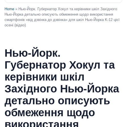
Home
» Нью-Йорк. Губернатор Хокул та керівники шкіл Західного
Нью-Йорка детально описують обмеження щодо використання
смартфонів «від дзвінка до дзвінка» для шкіл Нью-Йорка K-12 цієї
осені (відео)
Нью-Йорк.
Губернатор Хокул та
керівники шкіл
Західного Нью-Йорка
детально описують
обмеження щодо
використання