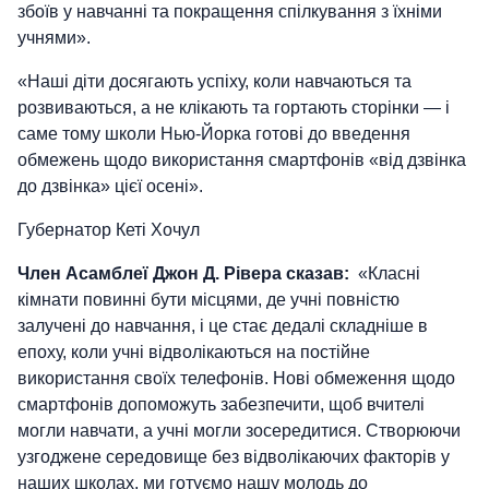
збоїв у навчанні та покращення спілкування з їхніми
учнями».
«Наші діти досягають успіху, коли навчаються та
розвиваються, а не клікають та гортають сторінки — і
саме тому школи Нью-Йорка готові до введення
обмежень щодо використання смартфонів «від дзвінка
до дзвінка» цієї осені».
Губернатор Кеті Хочул
Член Асамблеї Джон Д. Рівера сказав:
«Класні
кімнати повинні бути місцями, де учні повністю
залучені до навчання, і це стає дедалі складніше в
епоху, коли учні відволікаються на постійне
використання своїх телефонів. Нові обмеження щодо
смартфонів допоможуть забезпечити, щоб вчителі
могли навчати, а учні могли зосередитися. Створюючи
узгоджене середовище без відволікаючих факторів у
наших школах, ми готуємо нашу молодь до