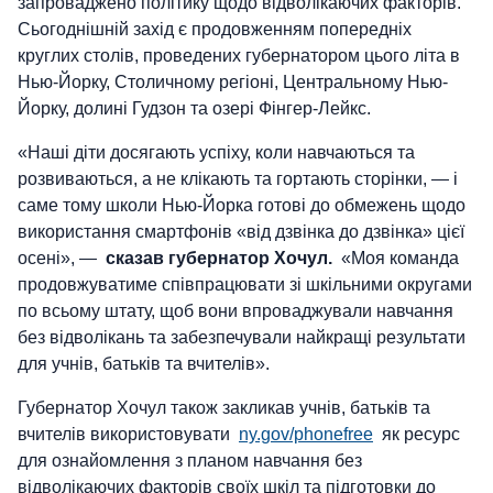
запроваджено політику щодо відволікаючих факторів.
Сьогоднішній захід є продовженням попередніх
круглих столів, проведених губернатором цього літа в
Нью-Йорку, Столичному регіоні, Центральному Нью-
Йорку, долині Гудзон та озері Фінгер-Лейкс.
«Наші діти досягають успіху, коли навчаються та
розвиваються, а не клікають та гортають сторінки, — і
саме тому школи Нью-Йорка готові до обмежень щодо
використання смартфонів «від дзвінка до дзвінка» цієї
осені», —
сказав губернатор Хочул.
«Моя команда
продовжуватиме співпрацювати зі шкільними округами
по всьому штату, щоб вони впроваджували навчання
без відволікань та забезпечували найкращі результати
для учнів, батьків та вчителів».
Губернатор Хочул також закликав учнів, батьків та
вчителів використовувати
ny.gov/phonefree
як ресурс
для ознайомлення з планом навчання без
відволікаючих факторів своїх шкіл та підготовки до